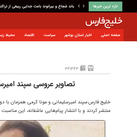
تازه ترین خبرها
باند شجاع و بیرانوند باعث جدایی ربیعی از تراکت
صفحه اصلی
اخبار استان بوشهر
سیاست
اقتصاد
محیط زی
361443
تصاویر عروسی سپند امیرسلیمانی بعد 
خلیج فارس:سپند امیرسلیمانی و مونا کرمی همزمان با دو
منتشر کردند و با انتشار پیام‌هایی عاشقانه، این مناسبت 