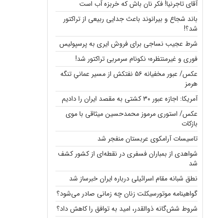
آقای تاجرنیا! فکر نان باش که خربزه آب است
باند شجاع و بیرانوند باعث جدایی ربیعی از تراکتور
شد؟!
شرط عجیب نساجی برای فروش ایری به پرسپولیس
فوری و غیرمنتظره؛‌ نکونام سرمربی تراکتور شد!
عکس/ عبور مخفیانه ۵۶ نفتکش از مسیر عمانیِ تنگه
هرمز
آمریکا: اجازه عبور ۳۰ کشتی به مقصد ایران را دادیم
عکس/ استوری مرموز محمدحسین میثاقی با موی
بازکات
تاسیسات آرامکوی عربستان منفجر شد
شواهدی از بمباران فسفری در نقطه‌ای از کشور کشف
شد
نطق شبانه مقام اسرائیلی درباره ایران خبرساز شد
گواهینامه موتورسیکلت زنان چه زمانی صادر می‌شود؟
شروط شش‌گانه ذوالقدر، امید به توافق را کاهش داد؟