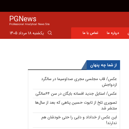
شرط عجیب نساجی برای فروش ایری به پرسپولیس
PGNews
Professional Analytical News Site
یکشنبه 18 مرداد 1405
درباره ما
تماس با ما
از شما چه پنهان
عکس/ قاب مجلسی مجری صداوسیما در سالگرد
ازدواجش
عکس/ استایل جدید افسانه بایگان در سن ۶۴سالگی
تصویری تلخ از تابوت حسین پناهی که بعد از سال‌ها
منتشر شد
این عکس از خداداد و دایی را حتی خودشان هم
ندارند!