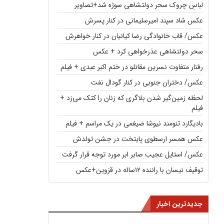
لباسِ چروک سحر دولتشاهی سوژه شد+تصاویر
عکس شاد سپند امیرسلیمانی در کنار پسرش
عکس/ قاب خانوادگی رضا کیانیان در کنار خواهرش
سحر دولتشاهی عذرخواهی کرد + عکس
رفتار متفاوت نسرین مقانلو در ختم اکبر عبدی + فیلم
عکس/ دختران جنوبی در کنار گودال نفت
لحظه زمین‌گیر شدن بلاگری که زنان را کتک می‌زد +
فیلم
بادیگارد تنومند نیوشا ضیغمی در یک مراسم + فیلم
عکس همسر ارسطوی پایتخت در جشن تولدش
عکس/ استایل عجیب صابر ابر مورد توجه قرار گرفت
توقیف نیسان با راننده ۱۲ساله در قزوین+عکس
جدیدترین اخبار