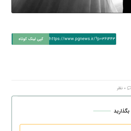
https://www.pgnews.ir/?p=361443
کپی لینک کوتاه
0 نظر
بگذارید