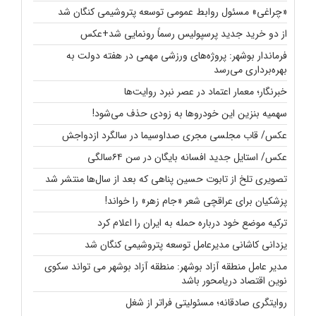
«چراغی» مسئول روابط عمومی توسعه پتروشیمی کنگان شد
از دو خرید جدید پرسپولیس رسماً رونمایی شد+عکس
فرماندار بوشهر: پروژه‌های ورزشی مهمی در هفته دولت به
بهره‌برداری می‌رسد
خبرنگار؛ معمار اعتماد در عصر نبرد روایت‌ها
سهمیه بنزین این خودروها به زودی حذف می‌شود!
عکس/ قاب مجلسی مجری صداوسیما در سالگرد ازدواجش
عکس/ استایل جدید افسانه بایگان در سن ۶۴سالگی
تصویری تلخ از تابوت حسین پناهی که بعد از سال‌ها منتشر شد
پزشکیان برای عراقچی شعر «جام زهر» را خواند!
ترکیه موضع خود درباره حمله به ایران را اعلام کرد
یزدانی کاشانی مدیرعامل توسعه پتروشیمی کنگان شد
مدیر عامل منطقه آزاد بوشهر: منطقه آزاد بوشهر می تواند سکوی
نوین اقتصاد دریامحور باشد
روایتگری صادقانه؛ مسئولیتی فراتر از شغل