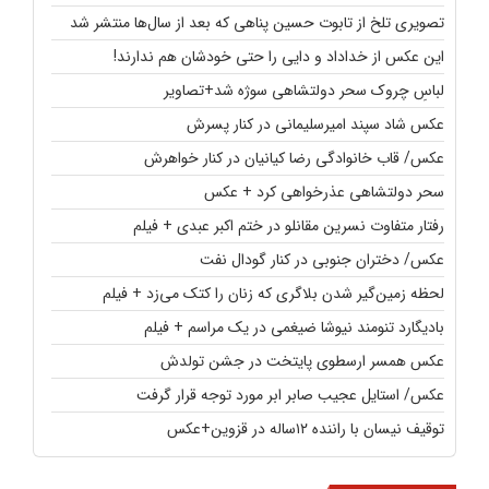
تصویری تلخ از تابوت حسین پناهی که بعد از سال‌ها منتشر شد
این عکس از خداداد و دایی را حتی خودشان هم ندارند!
لباسِ چروک سحر دولتشاهی سوژه شد+تصاویر
عکس شاد سپند امیرسلیمانی در کنار پسرش
عکس/ قاب خانوادگی رضا کیانیان در کنار خواهرش
سحر دولتشاهی عذرخواهی کرد + عکس
رفتار متفاوت نسرین مقانلو در ختم اکبر عبدی + فیلم
عکس/ دختران جنوبی در کنار گودال نفت
لحظه زمین‌گیر شدن بلاگری که زنان را کتک می‌زد + فیلم
بادیگارد تنومند نیوشا ضیغمی در یک مراسم + فیلم
عکس همسر ارسطوی پایتخت در جشن تولدش
عکس/ استایل عجیب صابر ابر مورد توجه قرار گرفت
توقیف نیسان با راننده ۱۲ساله در قزوین+عکس