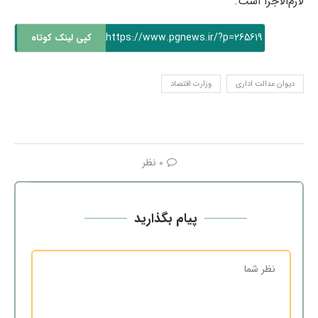
لازم‌الاجرا است.
https://www.pgnews.ir/?p=265619
کپی لینک کوتاه
دیوان عدالت اداری
وزارت اقتصاد
0 نظر
پیام بگذارید