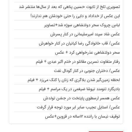
تصویری تلخ از تابوت حسین پناهی که بعد از سال‌ها منتشر شد
این عکس از خداداد و دایی را حتی خودشان هم ندارند!
لباسِ چروک سحر دولتشاهی سوژه شد+تصاویر
عکس شاد سپند امیرسلیمانی در کنار پسرش
عکس/ قاب خانوادگی رضا کیانیان در کنار خواهرش
سحر دولتشاهی عذرخواهی کرد + عکس
رفتار متفاوت نسرین مقانلو در ختم اکبر عبدی + فیلم
عکس/ دختران جنوبی در کنار گودال نفت
لحظه زمین‌گیر شدن بلاگری که زنان را کتک می‌زد + فیلم
بادیگارد تنومند نیوشا ضیغمی در یک مراسم + فیلم
عکس همسر ارسطوی پایتخت در جشن تولدش
عکس/ استایل عجیب صابر ابر مورد توجه قرار گرفت
توقیف نیسان با راننده ۱۲ساله در قزوین+عکس