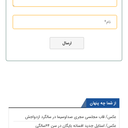
از شما چه پنهان
عکس/ قاب مجلسی مجری صداوسیما در سالگرد ازدواجش
عکس/ استایل جدید افسانه بایگان در سن ۶۴سالگی