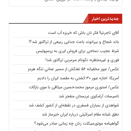
جدیدترین اخبار
آقای تاجرنیا! فکر نان باش که خربزه آب است
باند شجاع و بیرانوند باعث جدایی ربیعی از تراکتور شد؟!
شرط عجیب نساجی برای فروش ایری به پرسپولیس
فوری و غیرمنتظره؛‌ نکونام سرمربی تراکتور شد!
عکس/ عبور مخفیانه ۵۶ نفتکش از مسیر عمانیِ تنگه هرمز
آمریکا: اجازه عبور ۳۰ کشتی به مقصد ایران را دادیم
عکس/ استوری مرموز محمدحسین میثاقی با موی بازکات
تاسیسات آرامکوی عربستان منفجر شد
شواهدی از بمباران فسفری در نقطه‌ای از کشور کشف شد
نطق شبانه مقام اسرائیلی درباره ایران خبرساز شد
گواهینامه موتورسیکلت زنان چه زمانی صادر می‌شود؟