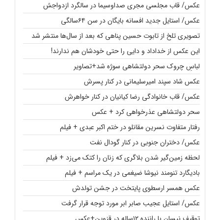
عکس/ قاب مجلسی مجری صداوسیما در سالگرد ازدواجش
عکس/ استایل جدید افسانه بایگان در سن ۶۴سالگی
تصویری تلخ از تابوت حسین پناهی که بعد از سال‌ها منتشر شد
این عکس از خداداد و دایی را حتی خودشان هم ندارند!
لباسِ چروک سحر دولتشاهی سوژه شد+تصاویر
عکس شاد سپند امیرسلیمانی در کنار پسرش
عکس/ قاب خانوادگی رضا کیانیان در کنار خواهرش
سحر دولتشاهی عذرخواهی کرد + عکس
رفتار متفاوت نسرین مقانلو در ختم اکبر عبدی + فیلم
عکس/ دختران جنوبی در کنار گودال نفت
لحظه زمین‌گیر شدن بلاگری که زنان را کتک می‌زد + فیلم
بادیگارد تنومند نیوشا ضیغمی در یک مراسم + فیلم
عکس همسر ارسطوی پایتخت در جشن تولدش
عکس/ استایل عجیب صابر ابر مورد توجه قرار گرفت
توقیف نیسان با راننده ۱۲ساله در قزوین+عکس