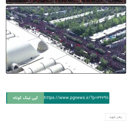
https://www.pgnews.ir/?p=362911
کپی لینک کوتاه
رهبر شهید