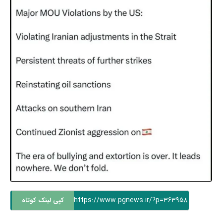
https://www.pgnews.ir/?p=363958
کپی لینک کوتاه