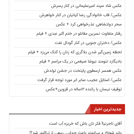
عکس شاد سپند امیرسلیمانی در کنار پسرش
عکس/ قاب خانوادگی رضا کیانیان در کنار خواهرش
سحر دولتشاهی عذرخواهی کرد + عکس
رفتار متفاوت نسرین مقانلو در ختم اکبر عبدی + فیلم
عکس/ دختران جنوبی در کنار گودال نفت
لحظه زمین‌گیر شدن بلاگری که زنان را کتک می‌زد + فیلم
بادیگارد تنومند نیوشا ضیغمی در یک مراسم + فیلم
عکس همسر ارسطوی پایتخت در جشن تولدش
عکس/ استایل عجیب صابر ابر مورد توجه قرار گرفت
توقیف نیسان با راننده ۱۲ساله در قزوین+عکس
جدیدترین اخبار
آقای تاجرنیا! فکر نان باش که خربزه آب است
باند شجاع و بیرانوند باعث جدایی ربیعی از تراکتور شد؟!