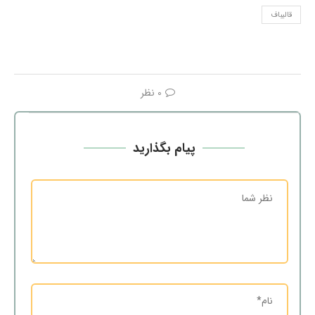
قالیباف
0 نظر
پیام بگذارید