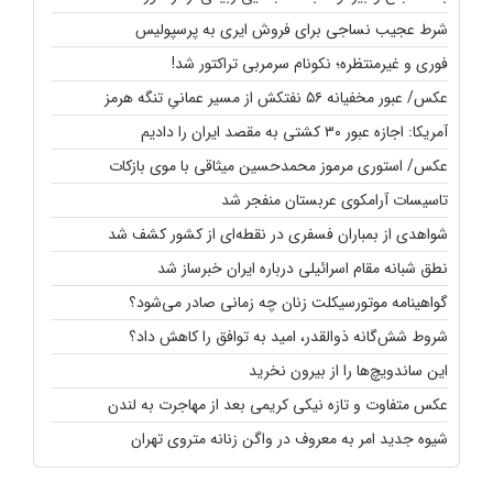
شرط عجیب نساجی برای فروش ایری به پرسپولیس
فوری و غیرمنتظره؛‌ نکونام سرمربی تراکتور شد!
عکس/ عبور مخفیانه ۵۶ نفتکش از مسیر عمانیِ تنگه هرمز
آمریکا: اجازه عبور ۳۰ کشتی به مقصد ایران را دادیم
عکس/ استوری مرموز محمدحسین میثاقی با موی بازکات
تاسیسات آرامکوی عربستان منفجر شد
شواهدی از بمباران فسفری در نقطه‌ای از کشور کشف شد
نطق شبانه مقام اسرائیلی درباره ایران خبرساز شد
گواهینامه موتورسیکلت زنان چه زمانی صادر می‌شود؟
شروط شش‌گانه ذوالقدر، امید به توافق را کاهش داد؟
این ساندویچ‌ها را از بیرون نخرید
عکس متفاوت و تازه نیکی کریمی بعد از مهاجرت به لندن
شیوه جدید امر به معروف در واگن زنانه متروی تهران