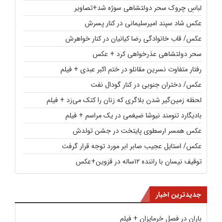
لباسِ چروک سحر دولتشاهی سوژه شد+تصاویر
عکس شاد سپند امیرسلیمانی در کنار پسرش
عکس/ قاب خانوادگی رضا کیانیان در کنار خواهرش
سحر دولتشاهی عذرخواهی کرد + عکس
رفتار متفاوت نسرین مقانلو در ختم اکبر عبدی + فیلم
عکس/ دختران جنوبی در کنار گودال نفت
لحظه زمین‌گیر شدن بلاگری که زنان را کتک می‌زد + فیلم
بادیگارد تنومند نیوشا ضیغمی در یک مراسم + فیلم
عکس همسر ارسطوی پایتخت در جشن تولدش
عکس/ استایل عجیب صابر ابر مورد توجه قرار گرفت
توقیف نیسان با راننده ۱۲ساله در قزوین+عکس
جدیدترین اخبار
باران در فصل خرماپزان + فیلم