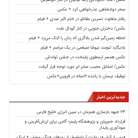
سحر دولتشاهی عذرخواهی کرد + عکس
رفتار متفاوت نسرین مقانلو در ختم اکبر عبدی + فیلم
عکس/ دختران جنوبی در کنار گودال نفت
لحظه زمین‌گیر شدن بلاگری که زنان را کتک می‌زد + فیلم
بادیگارد تنومند نیوشا ضیغمی در یک مراسم + فیلم
عکس همسر ارسطوی پایتخت در جشن تولدش
عکس/ استایل عجیب صابر ابر مورد توجه قرار گرفت
توقیف نیسان با راننده ۱۲ساله در قزوین+عکس
جدیدترین اخبار
23 جبهه بازسازی همزمان در مبین انرژی خلیج فارس
قرارداد جم‌پیلن و پژوهشگاه پلیمر؛ گامی برای ارزش‌آفرینی و
سودآوری پایدار
«پس از آتش»؛ روایت آریاساسول از روزهای جنگ رمضان + لینک