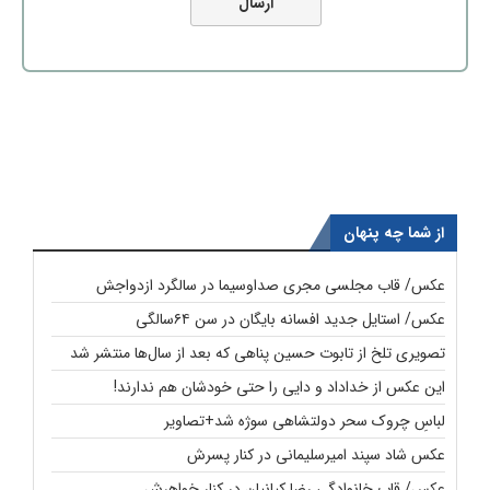
از شما چه پنهان
عکس/ قاب مجلسی مجری صداوسیما در سالگرد ازدواجش
عکس/ استایل جدید افسانه بایگان در سن ۶۴سالگی
تصویری تلخ از تابوت حسین پناهی که بعد از سال‌ها منتشر شد
این عکس از خداداد و دایی را حتی خودشان هم ندارند!
لباسِ چروک سحر دولتشاهی سوژه شد+تصاویر
عکس شاد سپند امیرسلیمانی در کنار پسرش
عکس/ قاب خانوادگی رضا کیانیان در کنار خواهرش