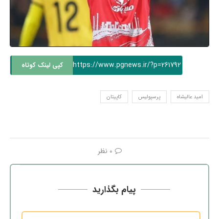
https://www.pgnews.ir/?p=261792
کپی لینک کوتاه
امید عالیشاه
پرسپولیس
کاپیتان
0 نظر
پیام بگذارید