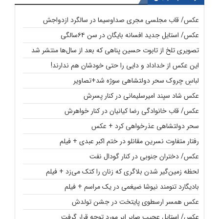
عکس/ قاب مجلسی مجری صداوسیما در سالگرد ازدواجش
عکس/ استایل جدید افسانه بایگان در سن ۶۴سالگی
تصویری تلخ از تابوت حسین پناهی که بعد از سال‌ها منتشر شد
این عکس از خداداد و دایی را حتی خودشان هم ندارند!
لباسِ چروک سحر دولتشاهی سوژه شد+تصاویر
عکس شاد سپند امیرسلیمانی در کنار پسرش
عکس/ قاب خانوادگی رضا کیانیان در کنار خواهرش
سحر دولتشاهی عذرخواهی کرد + عکس
رفتار متفاوت نسرین مقانلو در ختم اکبر عبدی + فیلم
عکس/ دختران جنوبی در کنار گودال نفت
لحظه زمین‌گیر شدن بلاگری که زنان را کتک می‌زد + فیلم
بادیگارد تنومند نیوشا ضیغمی در یک مراسم + فیلم
عکس همسر ارسطوی پایتخت در جشن تولدش
عکس/ استایل عجیب صابر ابر مورد توجه قرار گرفت