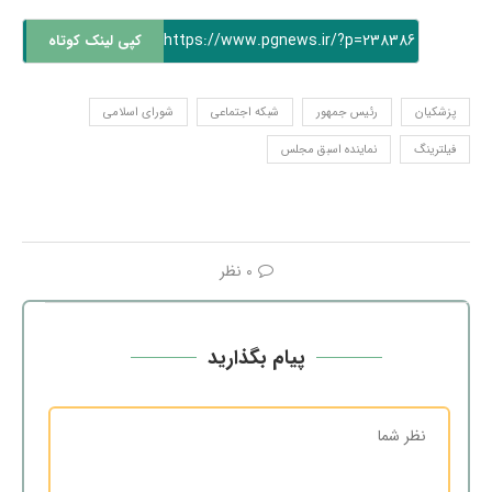
https://www.pgnews.ir/?p=238386
کپی لینک کوتاه
پزشکیان
رئیس جمهور
شبکه اجتماعی
شورای اسلامی
فیلترینگ
نماینده اسبق مجلس
0 نظر
پیام بگذارید