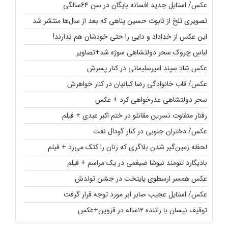
عکس/ استایل جدید افسانه بایگان در سن ۶۴سالگی
تصویری تلخ از تابوت حسین پناهی که بعد از سال‌ها منتشر شد
این عکس از خداداد و دایی را حتی خودشان هم ندارند!
لباسِ چروک سحر دولتشاهی سوژه شد+تصاویر
عکس شاد سپند امیرسلیمانی در کنار پسرش
عکس/ قاب خانوادگی رضا کیانیان در کنار خواهرش
سحر دولتشاهی عذرخواهی کرد + عکس
رفتار متفاوت نسرین مقانلو در ختم اکبر عبدی + فیلم
عکس/ دختران جنوبی در کنار گودال نفت
لحظه زمین‌گیر شدن بلاگری که زنان را کتک می‌زد + فیلم
بادیگارد تنومند نیوشا ضیغمی در یک مراسم + فیلم
عکس همسر ارسطوی پایتخت در جشن تولدش
عکس/ استایل عجیب صابر ابر مورد توجه قرار گرفت
توقیف نیسان با راننده ۱۲ساله در قزوین+عکس