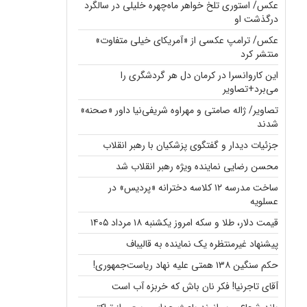
عکس/ استوری تلخ خواهر ماه‌چهره خلیلی در سالگرد
درگذشت او
عکس/ ترامپ عکسی از «آمریکای خیلی متفاوت»
منتشر کرد
این کاروانسرا در کرمان دل هر گردشگری را
می‌برد+تصاویر
تصاویر/ ژاله صامتی و مهراوه شریفی‌نیا داور «صحنه»
شدند
جزئیات دیدار و گفتگوی پزشکیان با رهبر انقلاب
محسن رضایی نماینده ویژه رهبر انقلاب شد
ساخت مدرسه ۱۲ کلاسه دخترانه «پردیس» در
عسلویه
قیمت دلار، طلا و سکه امروز یکشنبه ۱۸ مرداد ۱۴۰۵
پیشنهاد غیرمنتظره یک نماینده به قالیباف
حکم سنگین ۱۳۸ همتی علیه نهاد ریاست‌جمهوری!
آقای تاجرنیا! فکر نان باش که خربزه آب است