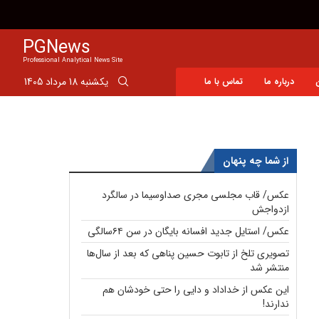
تصاویر/ ژاله صامتی و مهراوه شریفی‌نیا داور «صحنه» شدند
PGNews
Professional Analytical News Site
یکشنبه 18 مرداد 1405
درباره ما
تماس با ما
از شما چه پنهان
عکس/ قاب مجلسی مجری صداوسیما در سالگرد
ازدواجش
عکس/ استایل جدید افسانه بایگان در سن ۶۴سالگی
تصویری تلخ از تابوت حسین پناهی که بعد از سال‌ها
منتشر شد
این عکس از خداداد و دایی را حتی خودشان هم
ندارند!