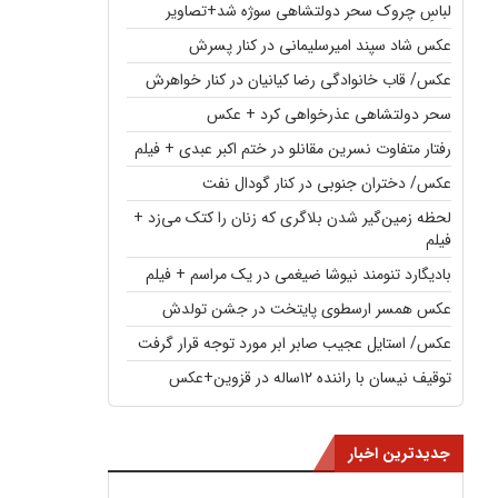
لباسِ چروک سحر دولتشاهی سوژه شد+تصاویر
عکس شاد سپند امیرسلیمانی در کنار پسرش
عکس/ قاب خانوادگی رضا کیانیان در کنار خواهرش
سحر دولتشاهی عذرخواهی کرد + عکس
رفتار متفاوت نسرین مقانلو در ختم اکبر عبدی + فیلم
عکس/ دختران جنوبی در کنار گودال نفت
لحظه زمین‌گیر شدن بلاگری که زنان را کتک می‌زد +
فیلم
بادیگارد تنومند نیوشا ضیغمی در یک مراسم + فیلم
عکس همسر ارسطوی پایتخت در جشن تولدش
عکس/ استایل عجیب صابر ابر مورد توجه قرار گرفت
توقیف نیسان با راننده ۱۲ساله در قزوین+عکس
جدیدترین اخبار