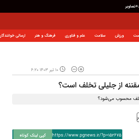
د+تصاویر
ست
ورزش
سلامت
علم و فناوری
فرهنگ و هنر
ارسالی خوانندگان
۱۰ تیر ۱۴۰۳ ۶:۲۰
قننه از جلیلی تخلف است؟
تخلف محسوب می‌شود؟
https://www.pgnews.ir/?p=152675
کپی لینک کوتاه