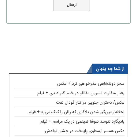
از شما چه پنهان
سحر دولتشاهی عذرخواهی کرد + عکس
رفتار متفاوت نسرین مقانلو در ختم اکبر عبدی + فیلم
عکس/ دختران جنوبی در کنار گودال نفت
لحظه زمین‌گیر شدن بلاگری که زنان را کتک می‌زد + فیلم
بادیگارد تنومند نیوشا ضیغمی در یک مراسم + فیلم
عکس همسر ارسطوی پایتخت در جشن تولدش