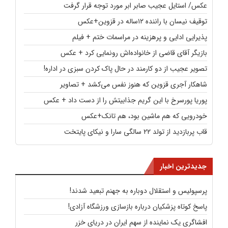
عکس/ استایل عجیب صابر ابر مورد توجه قرار گرفت
توقیف نیسان با راننده ۱۲ساله در قزوین+عکس
پذیرایی ادایی و پرهزینه در مراسمات ختم + فیلم
بازیگر آقای قاضی از خانواده‌اش رونمایی کرد + عکس
تصویر عجیب از دو کارمند در حال پاک کردن سبزی در اداره!
شاهکار آجری قزوین که هنوز نفس می‌کشد + تصاویر
پوریا پورسرخ با این گریم جذابیتش را از دست داد + عکس
خودرویی که هم ماشین بود، هم تانک+عکس
قاب پربازدید از تولد ۲۲ سالگی سارا و نیکای پایتخت
جدیدترین اخبار
پرسپولیس و استقلال دوباره به جهنم تبعید شدند!
پاسخ کوتاه پزشکیان درباره بازسازی ورزشگاه آزادی!
افشاگری یک نماینده از سهم ایران در دریای خزر