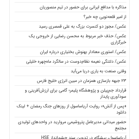
مذاکره با مدافع ایرانی برای حضور در تیم منصوریان
از امیر قلعه‌نویی چه خبر؟
عکس/ مجوز دو کنسرت بزرگ به علی قمصری رسید
عکس/ حذف خبر مربوط به محسن رضایی از خروجی یک
خبرگزاری
عکس/ استوری معنادار بهنوش بختیاری درباره ایران
عکس/ دلتنگی نعیمه نظام‌دوست در سالگرد ماه‌چهره خلیلی
وقتی صنعت به یاری دریا می‌آید
23 جبهه بازسازی همزمان در مبین انرژی خلیج فارس
قرارداد جم‌پیلن و پژوهشگاه پلیمر؛ گامی برای ارزش‌آفرینی و
سودآوری پایدار
«پس از آتش»؛ روایت آریاساسول از روزهای جنگ رمضان + لینک
دانلود
حضور میدانی مدیرعامل پتروشیمی مروارید در واحدهای تولیدی
مجتمع
آریاساسول، پیشگام در تدوین سند چشم‌انداز HSE