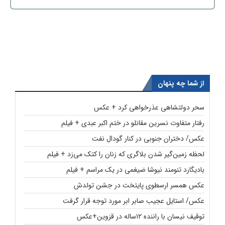
از شما چه پنهان
سحر دولتشاهی عذرخواهی کرد + عکس
رفتار متفاوت نسرین مقانلو در ختم اکبر عبدی + فیلم
عکس/ دختران جنوبی در کنار گودال نفت
لحظه زمین‌گیر شدن بلاگری که زنان را کتک می‌زد + فیلم
بادیگارد تنومند نیوشا ضیغمی در یک مراسم + فیلم
عکس همسر ارسطوی پایتخت در جشن تولدش
عکس/ استایل عجیب صابر ابر مورد توجه قرار گرفت
توقیف نیسان با راننده ۱۲ساله در قزوین+عکس