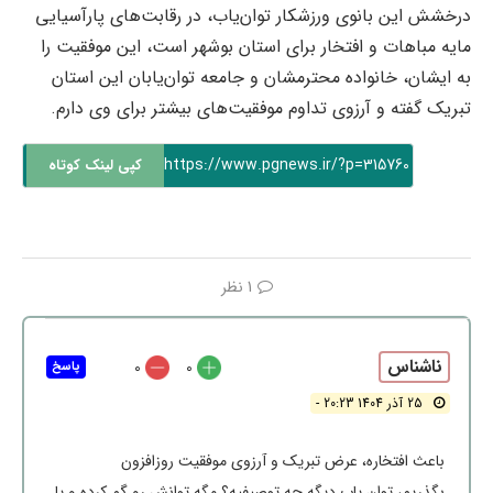
درخشش این بانوی ورزشکار توان‌یاب، در رقابت‌های پارآسیایی
مایه مباهات و افتخار برای استان بوشهر است، این موفقیت را
به ایشان، خانواده محترمشان و جامعه توان‌یابان این استان
تبریک گفته و آرزوی تداوم موفقیت‌های بیشتر برای وی دارم.
https://www.pgnews.ir/?p=315760
کپی لینک کوتاه
1 نظر
ناشناس
0
0
پاسخ
25 آذر 1404 20:23 -
باعث افتخاره، عرض تبریک و آرزوی موفقیت روزافزون
بگذریم، توان یاب دیگه چه توصیفیه؟ مگه توانش رو گم کرده و یا