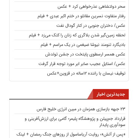
سحر دولتشاهی عذرخواهی کرد + عکس
رفتار متفاوت نسرین مقانلو در ختم اکبر عبدی + فیلم
عکس/ دختران جنوبی در کنار گودال نفت
لحظه زمین‌گیر شدن بلاگری که زنان را کتک می‌زد + فیلم
بادیگارد تنومند نیوشا ضیغمی در یک مراسم + فیلم
عکس همسر ارسطوی پایتخت در جشن تولدش
عکس/ استایل عجیب صابر ابر مورد توجه قرار گرفت
توقیف نیسان با راننده ۱۲ساله در قزوین+عکس
جدیدترین اخبار
23 جبهه بازسازی همزمان در مبین انرژی خلیج فارس
قرارداد جم‌پیلن و پژوهشگاه پلیمر؛ گامی برای ارزش‌آفرینی و
سودآوری پایدار
«پس از آتش»؛ روایت آریاساسول از روزهای جنگ رمضان + لینک