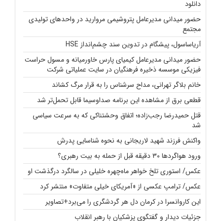
دانلود
حضور میدانی مدیرعامل پتروشیمی مروارید در واحدهای تولیدی
مجتمع
آریاساسول، پیشگام در تدوین سند چشم‌انداز HSE
حضور میدانی مدیرعامل کیمیای پارس خاورمیانه و مسول حراست
فیزیکی موسسه ذخیره فرهنگیان در سایت عملیاتی شرکت
خانم بلاگر تهرانی، مداح سرشناس را به قرار مرگ کشاند
قطعی برق از مشاهده این برنامه صداوسیما قابل تحمل‌تر شد
قتل حمیدرضا رجب‌زاده؛ اتفاق وحشتناکی که به سرعت سیاسی
شد
واکنش فرزند شهید لاریجانی به نحوه شناسایی پدرش
ورود هواگردها ۳۰ دقیقه قبل از حمله به بیت رهبری؟
عکس/ استوری تلخ خواهر ماه‌چهره خلیلی در سالگرد درگذشت او
عکس/ ترامپ عکسی از «آمریکای خیلی متفاوت» منتشر کرد
این کاروانسرا در کرمان دل هر گردشگری را می‌برد+تصاویر
جزئیات دیدار و گفتگوی پزشکیان با رهبر انقلاب