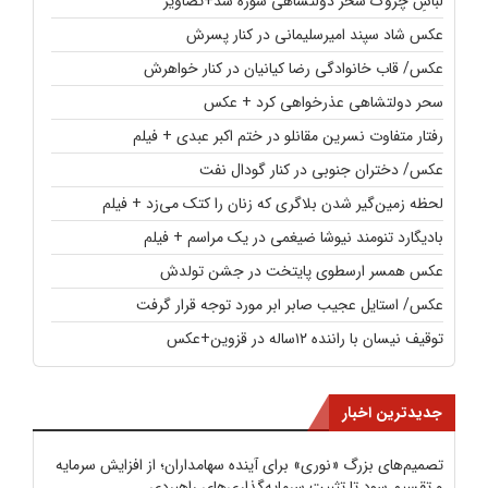
لباسِ چروک سحر دولتشاهی سوژه شد+تصاویر
عکس شاد سپند امیرسلیمانی در کنار پسرش
عکس/ قاب خانوادگی رضا کیانیان در کنار خواهرش
سحر دولتشاهی عذرخواهی کرد + عکس
رفتار متفاوت نسرین مقانلو در ختم اکبر عبدی + فیلم
عکس/ دختران جنوبی در کنار گودال نفت
لحظه زمین‌گیر شدن بلاگری که زنان را کتک می‌زد + فیلم
بادیگارد تنومند نیوشا ضیغمی در یک مراسم + فیلم
عکس همسر ارسطوی پایتخت در جشن تولدش
عکس/ استایل عجیب صابر ابر مورد توجه قرار گرفت
توقیف نیسان با راننده ۱۲ساله در قزوین+عکس
جدیدترین اخبار
تصمیم‌های بزرگ «نوری» برای آینده سهامداران؛ از افزایش سرمایه
و تقسیم سود تا تثبیت سرمایه‌گذاری‌های راهبردی