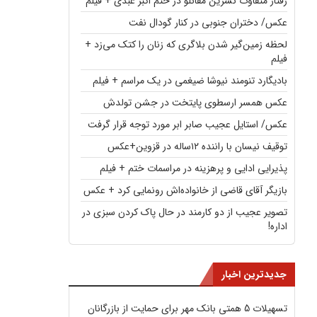
رفتار متفاوت نسرین مقانلو در ختم اکبر عبدی + فیلم
عکس/ دختران جنوبی در کنار گودال نفت
لحظه زمین‌گیر شدن بلاگری که زنان را کتک می‌زد +
فیلم
بادیگارد تنومند نیوشا ضیغمی در یک مراسم + فیلم
عکس همسر ارسطوی پایتخت در جشن تولدش
عکس/ استایل عجیب صابر ابر مورد توجه قرار گرفت
توقیف نیسان با راننده ۱۲ساله در قزوین+عکس
پذیرایی ادایی و پرهزینه در مراسمات ختم + فیلم
بازیگر آقای قاضی از خانواده‌اش رونمایی کرد + عکس
تصویر عجیب از دو کارمند در حال پاک کردن سبزی در
اداره!
جدیدترین اخبار
تسهیلات 5 همتی بانک مهر برای حمایت از بازرگانان