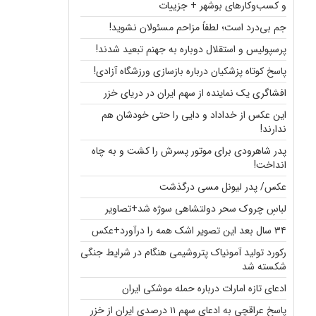
و کسب‌وکارهای بوشهر + جزییات
جم بی‌درد است؛ لطفاً مزاحم مسئولان نشوید!
پرسپولیس و استقلال دوباره به جهنم تبعید شدند!
پاسخ کوتاه پزشکیان درباره بازسازی ورزشگاه آزادی!
افشاگری یک نماینده از سهم ایران در دریای خزر
این عکس از خداداد و دایی را حتی خودشان هم
ندارند!
پدر شاهرودی برای موتور پسرش را کشت و به چاه
انداخت!
عکس/ پدر لیونل مسی درگذشت
لباسِ چروک سحر دولتشاهی سوژه شد+تصاویر
۳۴ سال بعد این تصویر اشک همه را درآورد+عکس
رکورد تولید آمونیاک پتروشیمی هنگام در شرایط جنگی
شکسته شد
ادعای تازه امارات درباره حمله موشکی ایران
پاسخ عراقچی به ادعای سهم ۱۱ درصدی ایران از خزر