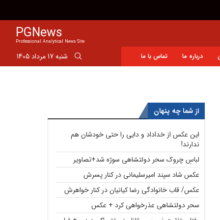
پرسپولیس و استقلال دوباره به جهنم تبعید شدند!
PGNews
Professional Analytical News Site
شنبه 17 مرداد 1405
درباره ما
تماس با ما
از شما چه پنهان
این عکس از خداداد و دایی را حتی خودشان هم
ندارند!
لباسِ چروک سحر دولتشاهی سوژه شد+تصاویر
عکس شاد سپند امیرسلیمانی در کنار پسرش
عکس/ قاب خانوادگی رضا کیانیان در کنار خواهرش
سحر دولتشاهی عذرخواهی کرد + عکس