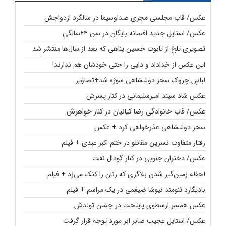
عکس/ قاب مجلسی مجری صداوسیما در سالگرد ازدواجش
عکس/ استایل جدید افسانه بایگان در سن ۶۴سالگی
تصویری تلخ از تابوت حسین پناهی که بعد از سال‌ها منتشر شد
این عکس از خداداد و دایی را حتی خودشان هم ندارند!
لباسِ چروک سحر دولتشاهی سوژه شد+تصاویر
عکس شاد سپند امیرسلیمانی در کنار پسرش
عکس/ قاب خانوادگی رضا کیانیان در کنار خواهرش
سحر دولتشاهی عذرخواهی کرد + عکس
رفتار متفاوت نسرین مقانلو در ختم اکبر عبدی + فیلم
عکس/ دختران جنوبی در کنار گودال نفت
لحظه زمین‌گیر شدن بلاگری که زنان را کتک می‌زد + فیلم
بادیگارد تنومند نیوشا ضیغمی در یک مراسم + فیلم
عکس همسر ارسطوی پایتخت در جشن تولدش
عکس/ استایل عجیب صابر ابر مورد توجه قرار گرفت