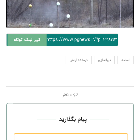
https://www.pgnews.ir/?p=238193
کپی لینک کوتاه
اسلحه
تیراندازی
فرمانده ارتش
0 نظر
پیام بگذارید