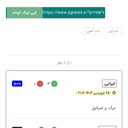
https://www.pgnews.ir/?p=17567
کپی لینک کوتاه
اسرائیل
گنبد آهنین
2 نظر
ایرانی
0
3
پاسخ
25 فروردین 1403 21:16 -
مرگ بر اسرائیل