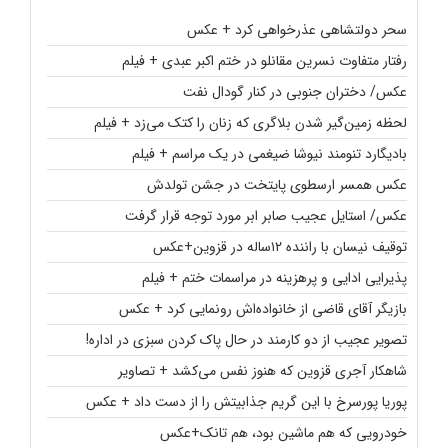
سحر دولتشاهی عذرخواهی کرد + عکس
رفتار متفاوت نسرین مقانلو در ختم اکبر عبدی + فیلم
عکس/ دختران جنوبی در کنار گودال نفت
لحظه زمین‌گیر شدن بلاگری که زنان را کتک می‌زد + فیلم
بادیگارد تنومند نیوشا ضیغمی در یک مراسم + فیلم
عکس همسر ارسطوی پایتخت در جشن تولدش
عکس/ استایل عجیب صابر ابر مورد توجه قرار گرفت
توقیف نیسان با راننده ۱۲ساله در قزوین+عکس
پذیرایی ادایی و پرهزینه در مراسمات ختم + فیلم
بازیگر آقای قاضی از خانواده‌اش رونمایی کرد + عکس
تصویر عجیب از دو کارمند در حال پاک کردن سبزی در اداره!
شاهکار آجری قزوین که هنوز نفس می‌کشد + تصاویر
پوریا پورسرخ با این گریم جذابیتش را از دست داد + عکس
خودرویی که هم ماشین بود، هم تانک+عکس