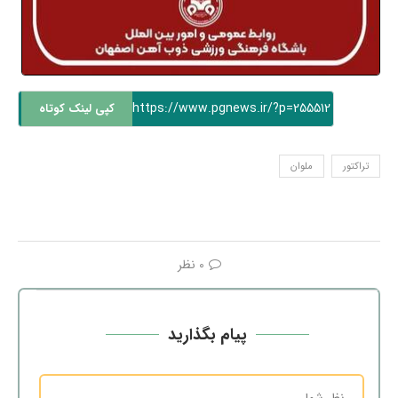
https://www.pgnews.ir/?p=255512
کپی لینک کوتاه
تراکتور
ملوان
0 نظر
پیام بگذارید