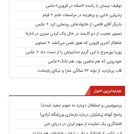
توقیف نیسان با راننده ۱۲ساله در قزوین+عکس
پذیرایی ادایی و پرهزینه در مراسمات ختم + فیلم
بازیگر آقای قاضی از خانواده‌اش رونمایی کرد + عکس
تصویر عجیب از دو کارمند در حال پاک کردن سبزی در اداره!
شاهکار آجری قزوین که هنوز نفس می‌کشد + تصاویر
پوریا پورسرخ با این گریم جذابیتش را از دست داد + عکس
خودرویی که هم ماشین بود، هم تانک+عکس
قاب پربازدید از تولد ۲۲ سالگی سارا و نیکای پایتخت
جدیدترین اخبار
پرسپولیس و استقلال دوباره به جهنم تبعید شدند!
پاسخ کوتاه پزشکیان درباره بازسازی ورزشگاه آزادی!
افشاگری یک نماینده از سهم ایران در دریای خزر
این عکس از خداداد و دایی را حتی خودشان هم ندارند