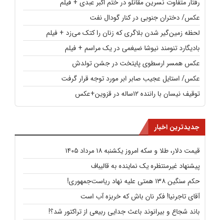
رفتار متفاوت نسرین مقانلو در ختم اکبر عبدی + فیلم
عکس/ دختران جنوبی در کنار گودال نفت
لحظه زمین‌گیر شدن بلاگری که زنان را کتک می‌زد + فیلم
بادیگارد تنومند نیوشا ضیغمی در یک مراسم + فیلم
عکس همسر ارسطوی پایتخت در جشن تولدش
عکس/ استایل عجیب صابر ابر مورد توجه قرار گرفت
توقیف نیسان با راننده ۱۲ساله در قزوین+عکس
جدیدترین اخبار
قیمت دلار، طلا و سکه امروز یکشنبه ۱۸ مرداد ۱۴۰۵
پیشنهاد غیرمنتظره یک نماینده به قالیباف
حکم سنگین ۱۳۸ همتی علیه نهاد ریاست‌جمهوری!
آقای تاجرنیا! فکر نان باش که خربزه آب است
باند شجاع و بیرانوند باعث جدایی ربیعی از تراکتور شد؟!