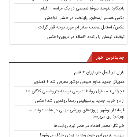
بادیگارد تنومند نیوشا ضیغمی در یک مراسم + فیلم
عکس همسر ارسطوی پایتخت در جشن تولدش
عکس/ استایل عجیب صابر ابر مورد توجه قرار گرفت
توقیف نیسان با راننده ۱۲ساله در قزوین+عکس
جدیدترین اخبار
باران در فصل خرماپزان + فیلم
مدیرکل جدید منابع طبیعی بوشهر معرفی شد + تصاویر
«چراغی» مسئول روابط عمومی توسعه پتروشیمی کنگان شد
از دو خرید جدید پرسپولیس رسماً رونمایی شد+عکس
فرماندار بوشهر: پروژه‌های ورزشی مهمی در هفته دولت به
بهره‌برداری می‌رسد
خبرنگار؛ معمار اعتماد در عصر نبرد روایت‌ها
سهمیه بنزین این خودروها به زودی حذف می‌شود!