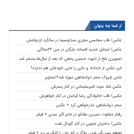
از شما چه پنهان
عکس/ قاب مجلسی مجری صداوسیما در سالگرد ازدواجش
عکس/ استایل جدید افسانه بایگان در سن ۶۴سالگی
تصویری تلخ از تابوت حسین پناهی که بعد از سال‌ها منتشر شد
این عکس از خداداد و دایی را حتی خودشان هم ندارند!
لباسِ چروک سحر دولتشاهی سوژه شد+تصاویر
عکس شاد سپند امیرسلیمانی در کنار پسرش
عکس/ قاب خانوادگی رضا کیانیان در کنار خواهرش
سحر دولتشاهی عذرخواهی کرد + عکس
رفتار متفاوت نسرین مقانلو در ختم اکبر عبدی + فیلم
عکس/ دختران جنوبی در کنار گودال نفت
لحظه زمین‌گیر شدن بلاگری که زنان را کتک می‌زد + فیلم