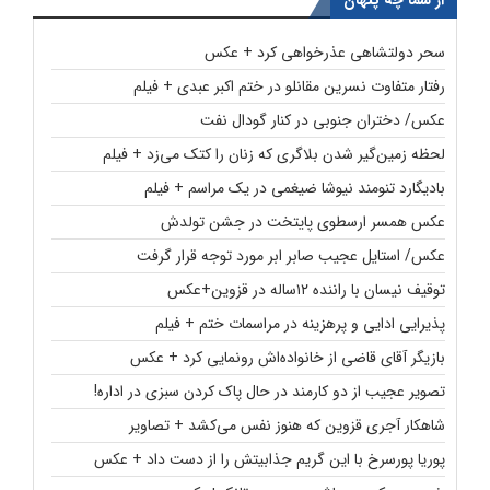
سحر دولتشاهی عذرخواهی کرد + عکس
رفتار متفاوت نسرین مقانلو در ختم اکبر عبدی + فیلم
عکس/ دختران جنوبی در کنار گودال نفت
لحظه زمین‌گیر شدن بلاگری که زنان را کتک می‌زد + فیلم
بادیگارد تنومند نیوشا ضیغمی در یک مراسم + فیلم
عکس همسر ارسطوی پایتخت در جشن تولدش
عکس/ استایل عجیب صابر ابر مورد توجه قرار گرفت
توقیف نیسان با راننده ۱۲ساله در قزوین+عکس
پذیرایی ادایی و پرهزینه در مراسمات ختم + فیلم
بازیگر آقای قاضی از خانواده‌اش رونمایی کرد + عکس
تصویر عجیب از دو کارمند در حال پاک کردن سبزی در اداره!
شاهکار آجری قزوین که هنوز نفس می‌کشد + تصاویر
پوریا پورسرخ با این گریم جذابیتش را از دست داد + عکس