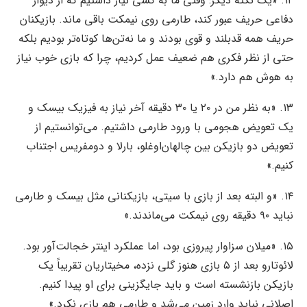
۱۲. «یک نکته دیگر: وقتی ما به کسی نیاز داشتیم که از دیوار
دفاعی حریف عبور کند، طارمی روی نیمکت باقی ماند. بازیکنان
حریف همه قدبلند و قوی بودند و ما نه‌تن‌ها کوتاه‌تر بودیم بلکه
حتی از نظر فکری هم ضعیف عمل کردیم، چرا که بازی خوب نیاز
به هوش هم دارد.»
۱۳. «به نظر من در ۲۰ یا ۳۰ دقیقه آخر نیاز به فیزیک بیسک و
یک تعویض هجومی با ورود طارمی داشتیم. می‌توانستیم از
تعویض دو بازیکن بین چالهان‌اوغلو، بارلا و دومفریس اجتناب
کنیم.»
۱۴. «و البته بعد از بازی با سیتی، بازیکنانی مثل بیسک و طارمی
نباید ۹۰ دقیقه روی نیمکت می‌ماندند.»
۱۵. «میلان سزاوار پیروزی بود، اما عملکرد اینتر خجالت‌آور بود.
لائوتارو بعد از ۵ بازی هنوز گلی نزده، مخیتاریان تقریباً یک
بازیکن بازنشسته است و باید جایگزینی برای او پیدا کنیم.
اصلانی نباید وارد زمین می‌شد و طارمی هم بازی نکرد.»