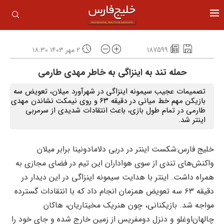
187599
۲ مهر ۱۴۰۳ ۱۸:۳۰
حمله تند به اینزاگی به خاطر مهدی طارمی
تصمیمات عجیب سیمونه اینزاگی در شهرآورد میلان، تعویض سه
بازیکن مهم خط میانی در دقیقه ۶۳ و روی نیمکت نشاندن مهدی
طارمی در تمام طول بازی، باعث انتقادات شدیدی از سرمربی
اینتر شد.
خلیج فارس:شکست اینتر در دربی دلامادونینا برابر میلان
واکنش‌های تندی از سوی هواداران این تیم در فضای مجازی به
همراه داشت. اینتر با هدایت سیمونه اینزاگی در این دیدار در
دقیقه ۶۳ سه تعویض همزمان انجام داد که با انتقادات گسترده
مواجه شد. بازیکنانی، چون هنریک مخیتاریان، هاکان
چالهان‌اوغلو و دنزل دومفریس از زمین خارج شده و جای خود را