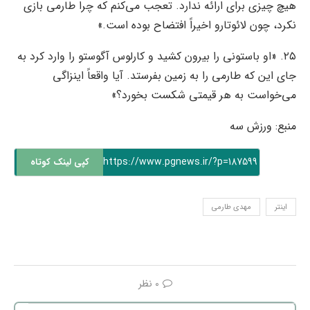
هیچ چیزی برای ارائه ندارد. تعجب می‌کنم که چرا طارمی بازی
نکرد، چون لائوتارو اخیراً افتضاح بوده است.»
۲۵. «او باستونی را بیرون کشید و کارلوس آگوستو را وارد کرد به
جای این که طارمی را به زمین بفرستد. آیا واقعاً اینزاگی
می‌خواست به هر قیمتی شکست بخورد؟»
منبع: ورزش سه
https://www.pgnews.ir/?p=187599
کپی لینک کوتاه
اینتر
مهدی طارمی
0 نظر