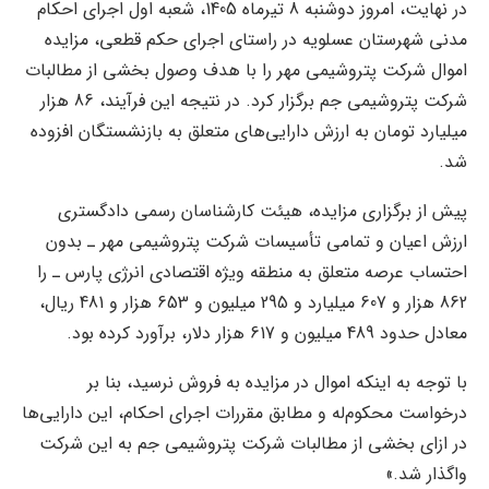
در نهایت، امروز دوشنبه 8 تیرماه 1405، شعبه اول اجرای احکام
مدنی شهرستان عسلویه در راستای اجرای حکم قطعی، مزایده
اموال شرکت پتروشیمی مهر را با هدف وصول بخشی از مطالبات
شرکت پتروشیمی جم برگزار کرد. در نتیجه این فرآیند، 86 هزار
میلیارد تومان به ارزش دارایی‌های متعلق به بازنشستگان افزوده
شد.
پیش از برگزاری مزایده، هیئت کارشناسان رسمی دادگستری
ارزش اعیان و تمامی تأسیسات شرکت پتروشیمی مهر ـ بدون
احتساب عرصه متعلق به منطقه ویژه اقتصادی انرژی پارس ـ را
862 هزار و 607 میلیارد و 295 میلیون و 653 هزار و 481 ریال،
معادل حدود 489 میلیون و 617 هزار دلار، برآورد کرده بود.
با توجه به اینکه اموال در مزایده به فروش نرسید، بنا بر
درخواست محکوم‌له و مطابق مقررات اجرای احکام، این دارایی‌ها
در ازای بخشی از مطالبات شرکت پتروشیمی جم به این شرکت
واگذار شد.»