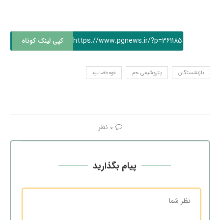
https://www.pgnews.ir/?p=361185
کپی لینک کوتاه
بازنشستگان
پتروشیمی جم
قوه قضاييه
0 نظر
پیام بگذارید