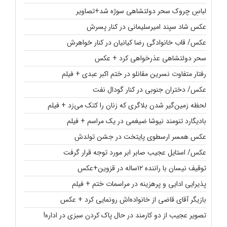
لباسِ چروک سحر دولتشاهی سوژه شد+تصاویر
عکس شاد سپند امیرسلیمانی در کنار پسرش
عکس/ قاب خانوادگی رضا کیانیان در کنار خواهرش
سحر دولتشاهی عذرخواهی کرد + عکس
رفتار متفاوت نسرین مقانلو در ختم اکبر عبدی + فیلم
عکس/ دختران جنوبی در کنار گودال نفت
لحظه زمین‌گیر شدن بلاگری که زنان را کتک می‌زد + فیلم
بادیگارد تنومند نیوشا ضیغمی در یک مراسم + فیلم
عکس همسر ارسطوی پایتخت در جشن تولدش
عکس/ استایل عجیب صابر ابر مورد توجه قرار گرفت
توقیف نیسان با راننده ۱۲ساله در قزوین+عکس
پذیرایی ادایی و پرهزینه در مراسمات ختم + فیلم
بازیگر آقای قاضی از خانواده‌اش رونمایی کرد + عکس
تصویر عجیب از دو کارمند در حال پاک کردن سبزی در اداره!