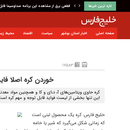
تازه ترین خبرها
قتل حمیدرضا رجب‌زاده؛ اتفاق وحشتناکی که ب
صفحه اصلی
اخبار استان بوشهر
سیاست
اقتصاد
محیط زی
17583
خوردن کره اصلا فاید
کره حاوی ویتامین‌های آ، د،‌ای و کا و همچنین مواد معد
این تنها بخشی از لیست فواید قابل توجه و مهم کره است
خلیج فارس: کره یک محصول لبنی است
که زمانی شکل می‌گیرد که شیر یا خامه