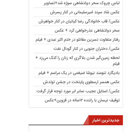
لباسِ چروک سحر دولتشاهی سوژه شد+تصاویر
عکس شاد سپند امیرسلیمانی در کنار پسرش
عکس/ قاب خانوادگی رضا کیانیان در کنار خواهرش
سحر دولتشاهی عذرخواهی کرد + عکس
رفتار متفاوت نسرین مقانلو در ختم اکبر عبدی + فیلم
عکس/ دختران جنوبی در کنار گودال نفت
لحظه زمین‌گیر شدن بلاگری که زنان را کتک می‌زد +
فیلم
بادیگارد تنومند نیوشا ضیغمی در یک مراسم + فیلم
عکس همسر ارسطوی پایتخت در جشن تولدش
عکس/ استایل عجیب صابر ابر مورد توجه قرار گرفت
توقیف نیسان با راننده ۱۲ساله در قزوین+عکس
جدیدترین اخبار