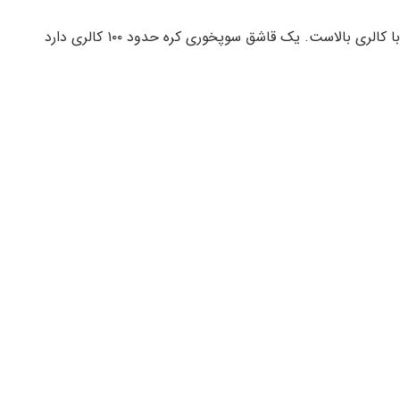
همانطور که کره ترکیبی از چربی هاست، کره یک خوراکی با کالری بالاست. یک قاشق سوپخوری کره حدود ۱۰۰ کالری دارد