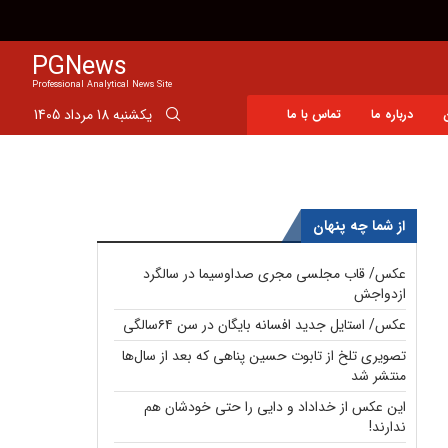
واکنش فرزند شهید لاریجانی به نحوه شناسایی پدرش
PGNews
Professional Analytical News Site
یکشنبه 18 مرداد 1405
درباره ما
تماس با ما
از شما چه پنهان
عکس/ قاب مجلسی مجری صداوسیما در سالگرد
ازدواجش
عکس/ استایل جدید افسانه بایگان در سن ۶۴سالگی
تصویری تلخ از تابوت حسین پناهی که بعد از سال‌ها
منتشر شد
این عکس از خداداد و دایی را حتی خودشان هم
ندارند!