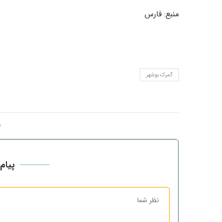
منبع: فارس
گمرک بوشهر
پیام 