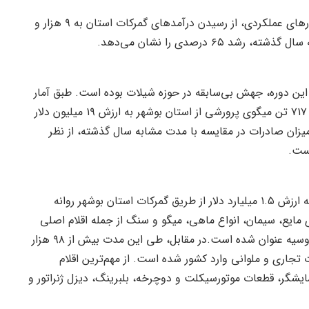
مدیرکل گمرک بوشهر و ناظر گمرکات استان ضمن ارائه آمارهای عملکردی، از رسیدن درآمدهای گمرکات استان به ۹ هزار و
این دوره، جهش بی‌سابقه در حوزه شیلات بوده است. طبق آمار
منتشر شده، طی سه ماه نخست سال جاری، چهار هزار و ۷۱۷ تن میگوی پرورشی از استان بوشهر به ارزش ۱۹ میلیون دلار
یزان صادرات در مقایسه با مدت مشابه سال گذشته، از نظر
در بخش صادرات، بیش از ۲ میلیون و ۵۶۹ هزار تن کالا به ارزش ۱.۵ میلیارد دلار از طریق گمرکات استان بوشهر روانه
ایع، سیمان، انواع ماهی، میگو و سنگ از جمله اقلام اصلی
صادراتی بودند که مقاصد اصلی آن‌ها چین، پاکستان و روسیه عنوان شده است.در مقابل، طی این مدت بیش از ۹۸ هزار
یه‌های واردات تجاری و ملوانی وارد کشور شده است. از مهم‌ترین اقلام
یشگر، قطعات موتورسیکلت و دوچرخه، بلبرینگ، دیزل ژنراتور و