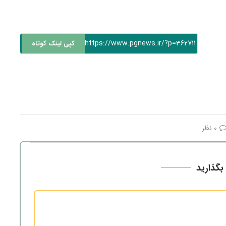
https://www.pgnews.ir/?p=362711
کپی لینک کوتاه
0 نظر
بگذارید