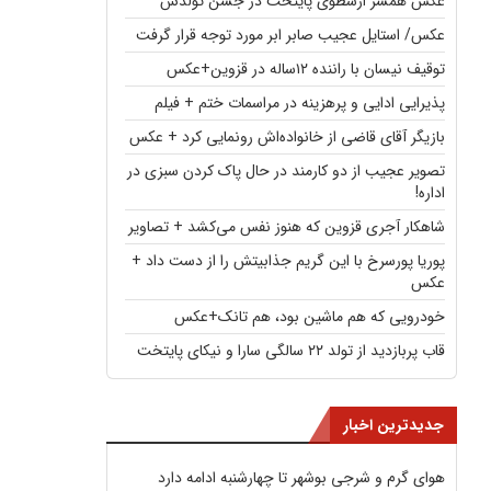
عکس همسر ارسطوی پایتخت در جشن تولدش
عکس/ استایل عجیب صابر ابر مورد توجه قرار گرفت
توقیف نیسان با راننده ۱۲ساله در قزوین+عکس
پذیرایی ادایی و پرهزینه در مراسمات ختم + فیلم
بازیگر آقای قاضی از خانواده‌اش رونمایی کرد + عکس
تصویر عجیب از دو کارمند در حال پاک کردن سبزی در
اداره!
شاهکار آجری قزوین که هنوز نفس می‌کشد + تصاویر
پوریا پورسرخ با این گریم جذابیتش را از دست داد +
عکس
خودرویی که هم ماشین بود، هم تانک+عکس
قاب پربازدید از تولد ۲۲ سالگی سارا و نیکای پایتخت
جدیدترین اخبار
هوای گرم و شرجی بوشهر تا چهارشنبه ادامه دارد