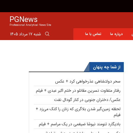
قیمت برنج ایرانی، هندی و پاکستانی اعلام شد
PGNews
Professional Analytical News Site
شنبه 17 مرداد 1405
درباره ما
تماس با ما
از شما چه پنهان
سحر دولتشاهی عذرخواهی کرد + عکس
رفتار متفاوت نسرین مقانلو در ختم اکبر عبدی + فیلم
عکس/ دختران جنوبی در کنار گودال نفت
لحظه زمین‌گیر شدن بلاگری که زنان را کتک می‌زد +
فیلم
بادیگارد تنومند نیوشا ضیغمی در یک مراسم + فیلم