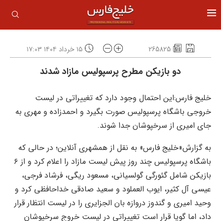
265825
۱۵ خرداد ۱۴۰۴ ۱۷:۰۳
دو بازیکن مطرح پرسپولیس مازاد شدند
خلیج فارس:این احتمال وجود دارد که تغییراتی در لیست
خروجی باشگاه پرسپولیس صورت بگیرد و احمدزاده و مهری به
جای امیری از سرخپوشان جدا شوند.
به گزارش«خلیج فارس» به نقل از همشهری آنلاین؛ در حالی که
باشگاه پرسپولیس چند روز پیش لیست مازاد را اعلام کرد و از ۶
بازیکن شامل گئورگی گولسیانی، مسعود ریگی، فرشاد فرجی،
عیسی آل کثیر، ایوب العملود و سعید صادقی خداحافظی کرد و
وحید امیری و گندوز دروازه بان الجزایری را در لیست انتظار قرار
داد، اما گویا قرار است تغییراتی در لیست خروج سرخپوشان