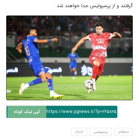
گرفتند و از پرسپولیس جدا خواهند شد.
https://www.pgnews.ir/?p=265825
کپی لینک کوتاه
استقلال
پرسپولیس
کارتال