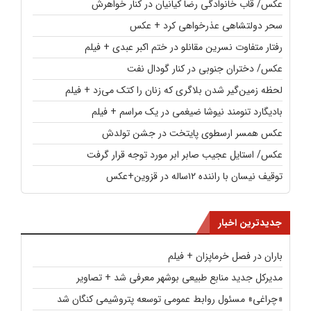
عکس/ قاب خانوادگی رضا کیانیان در کنار خواهرش
سحر دولتشاهی عذرخواهی کرد + عکس
رفتار متفاوت نسرین مقانلو در ختم اکبر عبدی + فیلم
عکس/ دختران جنوبی در کنار گودال نفت
لحظه زمین‌گیر شدن بلاگری که زنان را کتک می‌زد + فیلم
بادیگارد تنومند نیوشا ضیغمی در یک مراسم + فیلم
عکس همسر ارسطوی پایتخت در جشن تولدش
عکس/ استایل عجیب صابر ابر مورد توجه قرار گرفت
توقیف نیسان با راننده ۱۲ساله در قزوین+عکس
جدیدترین اخبار
باران در فصل خرماپزان + فیلم
مدیرکل جدید منابع طبیعی بوشهر معرفی شد + تصاویر
«چراغی» مسئول روابط عمومی توسعه پتروشیمی کنگان شد