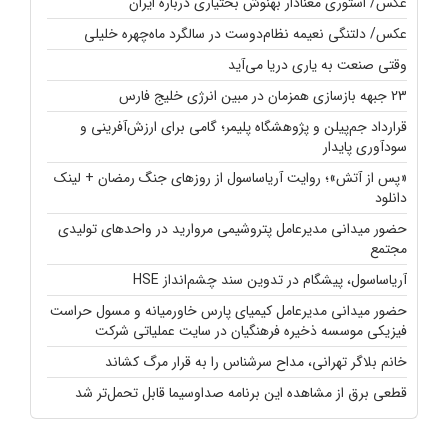
عکس/ استوری معنادار بهنوش بختیاری درباره ایران
عکس/ دلتنگی نعیمه نظام‌دوست در سالگرد ماه‌چهره خلیلی
وقتی صنعت به یاری دریا می‌آید
23 جبهه بازسازی همزمان در مبین انرژی خلیج فارس
قرارداد جم‌پیلن و پژوهشگاه پلیمر؛ گامی برای ارزش‌آفرینی و
سودآوری پایدار
«پس از آتش»؛ روایت آریاساسول از روزهای جنگ رمضان + لینک
دانلود
حضور میدانی مدیرعامل پتروشیمی مروارید در واحدهای تولیدی
مجتمع
آریاساسول، پیشگام در تدوین سند چشم‌انداز HSE
حضور میدانی مدیرعامل کیمیای پارس خاورمیانه و مسول حراست
فیزیکی موسسه ذخیره فرهنگیان در سایت عملیاتی شرکت
خانم بلاگر تهرانی، مداح سرشناس را به قرار مرگ کشاند
قطعی برق از مشاهده این برنامه صداوسیما قابل تحمل‌تر شد