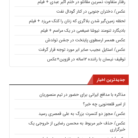
رفتار متفاوت نسرین مقانلو در ختم اکبر عبدی + فیلم
عکس/ دختران جنوبی در کنار گودال نفت
لحظه زمین‌گیر شدن بلاگری که زنان را کتک می‌زد + فیلم
بادیگارد تنومند نیوشا ضیغمی در یک مراسم + فیلم
عکس همسر ارسطوی پایتخت در جشن تولدش
عکس/ استایل عجیب صابر ابر مورد توجه قرار گرفت
توقیف نیسان با راننده ۱۲ساله در قزوین+عکس
جدیدترین اخبار
مذاکره با مدافع ایرانی برای حضور در تیم منصوریان
از امیر قلعه‌نویی چه خبر؟
عکس/ مجوز دو کنسرت بزرگ به علی قمصری رسید
عکس/ حذف خبر مربوط به محسن رضایی از خروجی یک
خبرگزاری