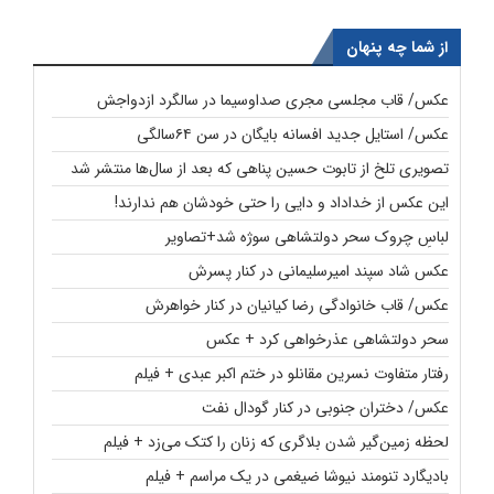
از شما چه پنهان
عکس/ قاب مجلسی مجری صداوسیما در سالگرد ازدواجش
عکس/ استایل جدید افسانه بایگان در سن ۶۴سالگی
تصویری تلخ از تابوت حسین پناهی که بعد از سال‌ها منتشر شد
این عکس از خداداد و دایی را حتی خودشان هم ندارند!
لباسِ چروک سحر دولتشاهی سوژه شد+تصاویر
عکس شاد سپند امیرسلیمانی در کنار پسرش
عکس/ قاب خانوادگی رضا کیانیان در کنار خواهرش
سحر دولتشاهی عذرخواهی کرد + عکس
رفتار متفاوت نسرین مقانلو در ختم اکبر عبدی + فیلم
عکس/ دختران جنوبی در کنار گودال نفت
لحظه زمین‌گیر شدن بلاگری که زنان را کتک می‌زد + فیلم
بادیگارد تنومند نیوشا ضیغمی در یک مراسم + فیلم