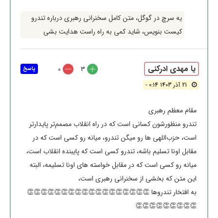
یه سرچ در گوگل، متن کامل سخنرانی رهبری درباره تندرو
کیست بنویس، شاید کمی به راه راست هدایت بشی
یا مهدی ادرکنی
0
3
پاسخ
21 آذر 1403 0:14 -
مقام معظم رهبری
تندرو منظورشون کسانی است که در راه انقلاب مصمم‌تر پایدارتر
است، حزب‌اللهی ها رو میگن تندرو، میانه رو کسی است که در
مقابل اونا تسلیم باشه، تندرو کسی است که پایبنده انقلاب است،
میانه رو کسی است که در مقابل خواسته های اونا تسلیمه، البته
این متن که بخشی از سخنرانی رهبری است،
به افتخار تندروها 👏👏👏👏👏👏👏👏👏👏👏👏👏👏👏👏👏👏
👏👏👏👏👏👏👏👏👏