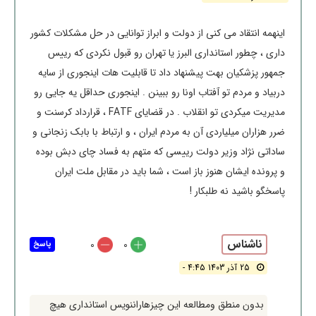
اینهمه انتقاد می کنی از دولت و ابراز توانایی در حل مشکلات کشور
داری ، چطور استانداری البرز یا تهران رو قبول نکردی که رییس
جمهور پزشکیان بهت پیشنهاد داد تا قابلیت هات اینجوری از سایه
دربیاد و مردم تو آفتاب اونا رو ببینن . اینجوری حداقل یه جایی رو
مدیریت میکردی تو انقلاب . در قضایای FATF ، قرارداد کرسنت و
ضرر هزاران میلیاردی آن به مردم ایران ، و ارتباط با بابک زنجانی و
ساداتی نژاد وزیر دولت رییسی که متهم به فساد چای دبش بوده
و پرونده ایشان هنوز باز است ، شما باید در مقابل ملت ایران
پاسخگو باشید نه طلبکار !
ناشناس
0
0
پاسخ
25 آذر 1403 4:45 -
بدون منطق ومطالعه این چیزهاراننویس استانداری هیچ