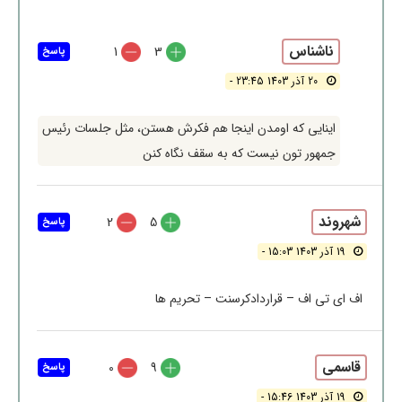
ناشناس
1
3
پاسخ
20 آذر 1403 23:45 -
اینایی که اومدن اینجا هم فکرش هستن، مثل جلسات رئیس
جمهور تون نیست که به سقف نگاه کنن
شهروند
2
5
پاسخ
19 آذر 1403 15:03 -
اف ای تی اف – قراردادکرسنت – تحریم ها
قاسمی
0
9
پاسخ
19 آذر 1403 15:46 -