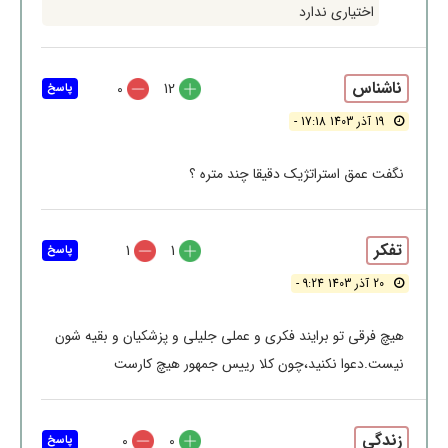
اختیاری ندارد
ناشناس
0
12
پاسخ
19 آذر 1403 17:18 -
نگفت عمق استراتژیک دقیقا چند متره ؟
تفکر
1
1
پاسخ
20 آذر 1403 9:24 -
هیچ فرقی تو برایند فکری و عملی جلیلی و پزشکیان و بقیه شون
نیست.دعوا نکنید،چون کلا رییس جمهور هیچ کارست
زندگی
0
0
پاسخ