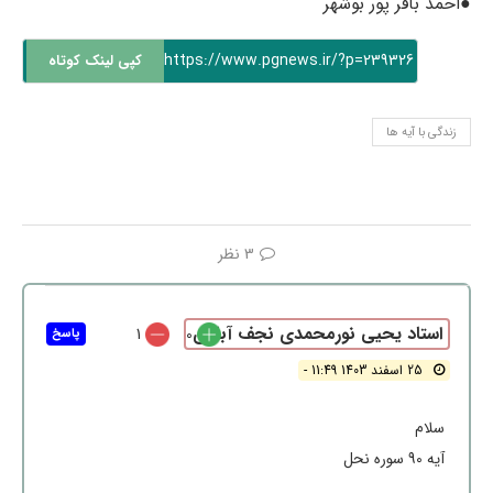
●احمد باقر پور بوشهر
https://www.pgnews.ir/?p=239326
کپی لینک کوتاه
زندگی با آیه‌ ها
3 نظر
استاد يحيي نورمحمدي نجف آبادي
1
0
پاسخ
25 اسفند 1403 11:49 -
سلام
آیه 90 سوره نحل