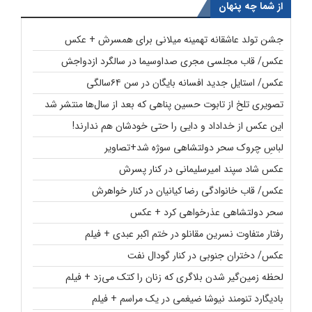
از شما چه پنهان
جشن تولد عاشقانه تهمینه میلانی برای همسرش + عکس
عکس/ قاب مجلسی مجری صداوسیما در سالگرد ازدواجش
عکس/ استایل جدید افسانه بایگان در سن ۶۴سالگی
تصویری تلخ از تابوت حسین پناهی که بعد از سال‌ها منتشر شد
این عکس از خداداد و دایی را حتی خودشان هم ندارند!
لباسِ چروک سحر دولتشاهی سوژه شد+تصاویر
عکس شاد سپند امیرسلیمانی در کنار پسرش
عکس/ قاب خانوادگی رضا کیانیان در کنار خواهرش
سحر دولتشاهی عذرخواهی کرد + عکس
رفتار متفاوت نسرین مقانلو در ختم اکبر عبدی + فیلم
عکس/ دختران جنوبی در کنار گودال نفت
لحظه زمین‌گیر شدن بلاگری که زنان را کتک می‌زد + فیلم
بادیگارد تنومند نیوشا ضیغمی در یک مراسم + فیلم