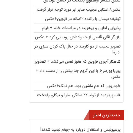
عکس همسر ارسطوی پایتخت در جشن تولدش
عکس/ استایل عجیب صابر ابر مورد توجه قرار گرفت
توقیف نیسان با راننده ۱۲ساله در قزوین+عکس
پذیرایی ادایی و پرهزینه در مراسمات ختم + فیلم
بازیگر آقای قاضی از خانواده‌اش رونمایی کرد + عکس
تصویر عجیب از دو کارمند در حال پاک کردن سبزی در
اداره!
شاهکار آجری قزوین که هنوز نفس می‌کشد + تصاویر
پوریا پورسرخ با این گریم جذابیتش را از دست داد +
عکس
خودرویی که هم ماشین بود، هم تانک+عکس
قاب پربازدید از تولد ۲۲ سالگی سارا و نیکای پایتخت
جدیدترین اخبار
پرسپولیس و استقلال دوباره به جهنم تبعید شدند!