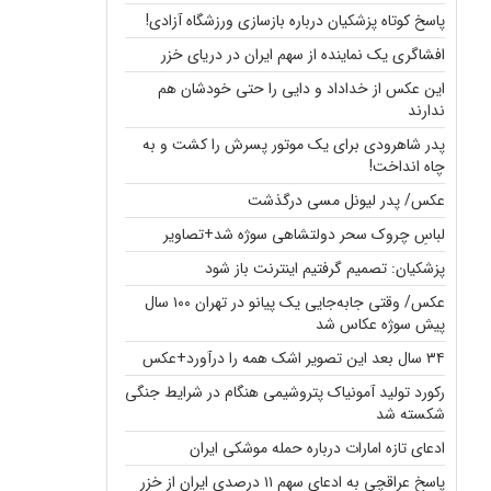
پاسخ کوتاه پزشکیان درباره بازسازی ورزشگاه آزادی!
افشاگری یک نماینده از سهم ایران در دریای خزر
این عکس از خداداد و دایی را حتی خودشان هم
ندارند
پدر شاهرودی برای یک موتور پسرش را کشت و به
چاه انداخت!
عکس/ پدر لیونل مسی درگذشت
لباسِ چروک سحر دولتشاهی سوژه شد+تصاویر
پزشکیان: تصمیم گرفتیم اینترنت باز شود
عکس/ وقتی جابه‌جایی یک پیانو در تهران ۱۰۰ سال
پیش سوژه عکاس شد
۳۴ سال بعد این تصویر اشک همه را درآورد+عکس
رکورد تولید آمونیاک پتروشیمی هنگام در شرایط جنگی
شکسته شد
ادعای تازه امارات درباره حمله موشکی ایران
پاسخ عراقچی به ادعای سهم ۱۱ درصدی ایران از خزر