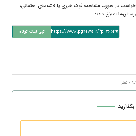
ن خواست در صورت مشاهده فوک خزری یا لاشه‌های احتمالی،
https://www.pgnews.ir/?p=265491
کپی لینک کوتاه
0 نظر
بگذارید