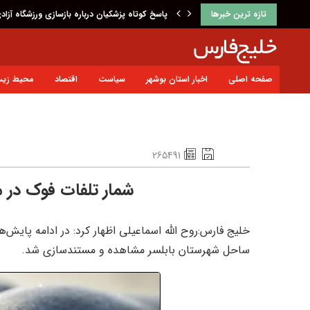
تازه ترین خبرها
پاسخ کوتاه پزشکیان درباره بازسازی ورزشگاه آزاد
صفحه اصلی
اخبار استان بوشهر
سیاست
اقتصاد
محیط زی
265491
شمار تلفات فوک در مازندران ب
خلیج فارس:روح الله اسماعیلی اظهار کرد: در ادامه پایش
ساحل شهرستان بابلسر مشاهده و مستندسازی شد.