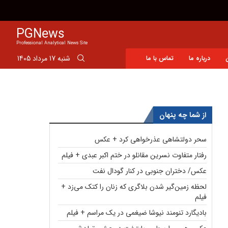
افشاگری یک نماینده از سهم ایران در دریای خزر
PGNews
Professional Analytical News Site
شنبه 17 مرداد 1405
درباره ما
تماس با ما
از شما چه پنهان
سحر دولتشاهی عذرخواهی کرد + عکس
رفتار متفاوت نسرین مقانلو در ختم اکبر عبدی + فیلم
عکس/ دختران جنوبی در کنار گودال نفت
لحظه زمین‌گیر شدن بلاگری که زنان را کتک می‌زد +
فیلم
بادیگارد تنومند نیوشا ضیغمی در یک مراسم + فیلم