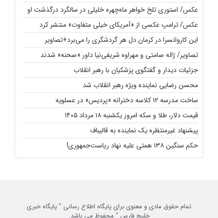
عکس/ استوری تلخ خواهر ماه‌چهره خلیلی در سالگرد درگذشت او
عکس/ ترامپ عکسی از «آمریکای خیلی متفاوت» منتشر کرد
این کاروانسرا در کرمان دل هر گردشگری را می‌برد+تصاویر
تصاویر/ ژاله صامتی و مهراوه شریفی‌نیا داور «صحنه» شدند
جزئیات دیدار و گفتگوی پزشکیان با رهبر انقلاب
محسن رضایی نماینده ویژه رهبر انقلاب شد
ساخت مدرسه ۱۲ کلاسه دخترانه «پردیس» در عسلویه
قیمت دلار، طلا و سکه امروز یکشنبه ۱۸ مرداد ۱۴۰۵
پیشنهاد غیرمنتظره یک نماینده به قالیباف
حکم سنگین ۱۳۸ همتی علیه نهاد ریاست‌جمهوری!
تمام حقوق مادی و معنوی برای پایگاه اطلاع رسانی " پایگاه خبری
خلیج فارس " محفوظ می باشد.