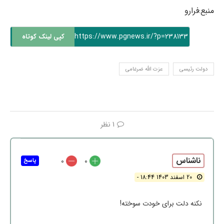
منبع:فرارو
https://www.pgnews.ir/?p=238133
کپی لینک کوتاه
دولت رئیسی
عزت الله ضرغامی
1 نظر
ناشناس
0
0
پاسخ
20 اسفند 1403 18:44 -
نکنه دلت برای خودت سوخته!