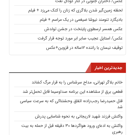
عکس/ دختران جنوبی در کنار گودال نفت
لحظه زمین‌گیر شدن بلاگری که زنان را کتک می‌زد + فیلم
بادیگارد تنومند نیوشا ضیغمی در یک مراسم + فیلم
عکس همسر ارسطوی پایتخت در جشن تولدش
عکس/ استایل عجیب صابر ابر مورد توجه قرار گرفت
توقیف نیسان با راننده ۱۲ساله در قزوین+عکس
جدیدترین اخبار
خانم بلاگر تهرانی، مداح سرشناس را به قرار مرگ کشاند
قطعی برق از مشاهده این برنامه صداوسیما قابل تحمل‌تر شد
قتل حمیدرضا رجب‌زاده؛ اتفاق وحشتناکی که به سرعت سیاسی
شد
واکنش فرزند شهید لاریجانی به نحوه شناسایی پدرش
واکنش به ادعای ورود هواگردها ۳۰ دقیقه قبل از حمله به بیت
رهبری