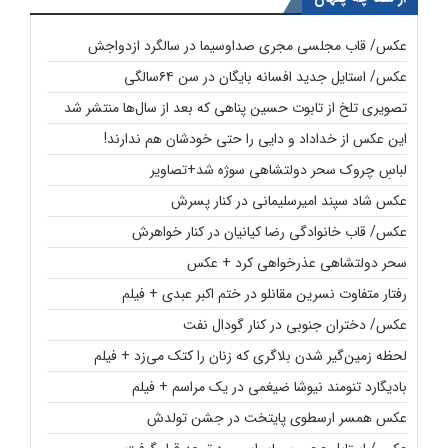
عکس/ قاب مجلسی مجری صداوسیما در سالگرد ازدواجش
عکس/ استایل جدید افسانه بایگان در سن ۶۴سالگی
تصویری تلخ از تابوت حسین پناهی که بعد از سال‌ها منتشر شد
این عکس از خداداد و دایی را حتی خودشان هم ندارند!
لباسِ چروک سحر دولتشاهی سوژه شد+تصاویر
عکس شاد سپند امیرسلیمانی در کنار پسرش
عکس/ قاب خانوادگی رضا کیانیان در کنار خواهرش
سحر دولتشاهی عذرخواهی کرد + عکس
رفتار متفاوت نسرین مقانلو در ختم اکبر عبدی + فیلم
عکس/ دختران جنوبی در کنار گودال نفت
لحظه زمین‌گیر شدن بلاگری که زنان را کتک می‌زد + فیلم
بادیگارد تنومند نیوشا ضیغمی در یک مراسم + فیلم
عکس همسر ارسطوی پایتخت در جشن تولدش