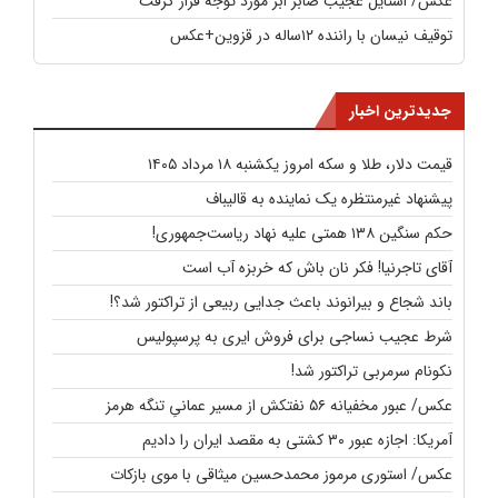
عکس/ استایل عجیب صابر ابر مورد توجه قرار گرفت
توقیف نیسان با راننده ۱۲ساله در قزوین+عکس
جدیدترین اخبار
قیمت دلار، طلا و سکه امروز یکشنبه ۱۸ مرداد ۱۴۰۵
پیشنهاد غیرمنتظره یک نماینده به قالیباف
حکم سنگین ۱۳۸ همتی علیه نهاد ریاست‌جمهوری!
آقای تاجرنیا! فکر نان باش که خربزه آب است
باند شجاع و بیرانوند باعث جدایی ربیعی از تراکتور شد؟!
شرط عجیب نساجی برای فروش ایری به پرسپولیس
نکونام سرمربی تراکتور شد!
عکس/ عبور مخفیانه ۵۶ نفتکش از مسیر عمانیِ تنگه هرمز
آمریکا: اجازه عبور ۳۰ کشتی به مقصد ایران را دادیم
عکس/ استوری مرموز محمدحسین میثاقی با موی بازکات