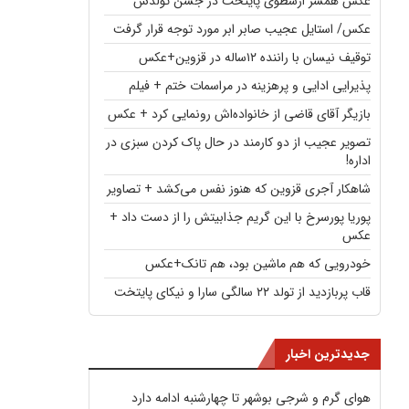
عکس همسر ارسطوی پایتخت در جشن تولدش
عکس/ استایل عجیب صابر ابر مورد توجه قرار گرفت
توقیف نیسان با راننده ۱۲ساله در قزوین+عکس
پذیرایی ادایی و پرهزینه در مراسمات ختم + فیلم
بازیگر آقای قاضی از خانواده‌اش رونمایی کرد + عکس
تصویر عجیب از دو کارمند در حال پاک کردن سبزی در
اداره!
شاهکار آجری قزوین که هنوز نفس می‌کشد + تصاویر
پوریا پورسرخ با این گریم جذابیتش را از دست داد +
عکس
خودرویی که هم ماشین بود، هم تانک+عکس
قاب پربازدید از تولد ۲۲ سالگی سارا و نیکای پایتخت
جدیدترین اخبار
هوای گرم و شرجی بوشهر تا چهارشنبه ادامه دارد