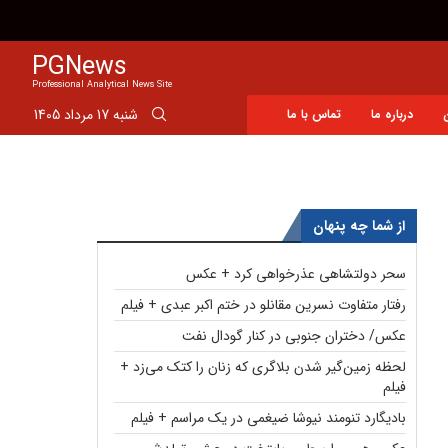
محمدباقر خرازی احضار شد
PGNews
Professional Analytical News Site
شنبه 17 مرداد 1405
درباره ما
تماس با ما
از شما چه پنهان
سحر دولتشاهی عذرخواهی کرد + عکس
رفتار متفاوت نسرین مقانلو در ختم اکبر عبدی + فیلم
عکس/ دختران جنوبی در کنار گودال نفت
لحظه زمین‌گیر شدن بلاگری که زنان را کتک می‌زد +
فیلم
بادیگارد تنومند نیوشا ضیغمی در یک مراسم + فیلم