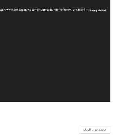
ویدیو
دریافت پرونده: https://www.pgnews.ir/wp-content/uploads/2024/06/2100319_727.mp4?_=1
محمدجواد ظریف