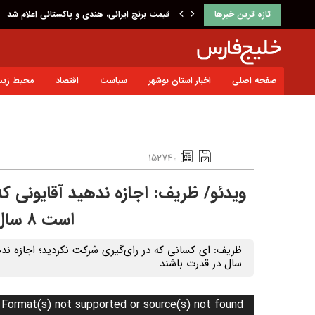
تازه ترین خبرها
قیمت برنج ایرانی، هندی و پاکستانی اعلام شد
صفحه اصلی
اخبار استان بوشهر
سیاست
اقتصاد
محیط زی
152740
ویدئو/ ظریف: اجازه ندهید آقایونی 
است ۸ سال در قدرت باشند
سال در قدرت باشند
: Format(s) not supported or source(s) not found
نمایشگر