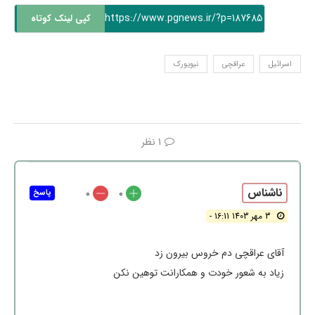
https://www.pgnews.ir/?p=187685
کپی لینک کوتاه
اسرائیل
عراقچی
نیویورک
1 نظر
ناشناس
0
0
پاسخ
3 مهر 1403 16:11 -
آقای عراقچی دم خروس بیرون زد
زیاد به شعور خودت و همکارانت توهین نکن