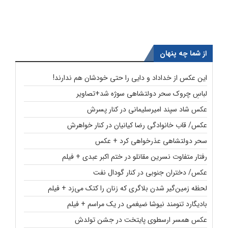
از شما چه پنهان
این عکس از خداداد و دایی را حتی خودشان هم ندارند!
لباسِ چروک سحر دولتشاهی سوژه شد+تصاویر
عکس شاد سپند امیرسلیمانی در کنار پسرش
عکس/ قاب خانوادگی رضا کیانیان در کنار خواهرش
سحر دولتشاهی عذرخواهی کرد + عکس
رفتار متفاوت نسرین مقانلو در ختم اکبر عبدی + فیلم
عکس/ دختران جنوبی در کنار گودال نفت
لحظه زمین‌گیر شدن بلاگری که زنان را کتک می‌زد + فیلم
بادیگارد تنومند نیوشا ضیغمی در یک مراسم + فیلم
عکس همسر ارسطوی پایتخت در جشن تولدش