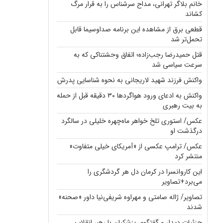
خانم بلاگر تهرانی، مداح سرشناس را به قرار مرگ
کشاند
قطعی برق از مشاهده این برنامه صداوسیما قابل
تحمل‌تر شد
قتل حمیدرضا رجب‌زاده؛ اتفاق وحشتناکی که به
سرعت سیاسی شد
واکنش فرزند شهید لاریجانی به نحوه شناسایی پدرش
واکنش به ادعای ورود هواگردها ۳۰ دقیقه قبل از حمله
به بیت رهبری
عکس/ استوری تلخ خواهر ماه‌چهره خلیلی در سالگرد
درگذشت او
عکس/ ترامپ عکسی از «آمریکای خیلی متفاوت»
منتشر کرد
این کاروانسرا در کرمان دل هر گردشگری را
می‌برد+تصاویر
تصاویر/ ژاله صامتی و مهراوه شریفی‌نیا داور «صحنه»
شدند
جزئیات دیدار و گفتگوی پزشکیان با رهبر انقلاب