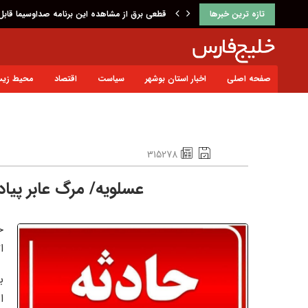
تازه ترین خبرها
قطعی برق از مشاهده این برنامه صداوسیما قابل
صفحه اصلی
اخبار استان بوشهر
سیاست
اقتصاد
محیط زی
315278
عسلویه/ مرگ عابر پیا
خ
ا
ب