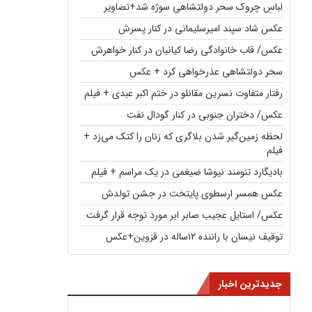
لباسِ چروک سحر دولتشاهی سوژه شد+تصاویر
عکس شاد سپند امیرسلیمانی در کنار پسرش
عکس/ قاب خانوادگی رضا کیانیان در کنار خواهرش
سحر دولتشاهی عذرخواهی کرد + عکس
رفتار متفاوت نسرین مقانلو در ختم اکبر عبدی + فیلم
عکس/ دختران جنوبی در کنار گودال نفت
لحظه زمین‌گیر شدن بلاگری که زنان را کتک می‌زد +
فیلم
بادیگارد تنومند نیوشا ضیغمی در یک مراسم + فیلم
عکس همسر ارسطوی پایتخت در جشن تولدش
عکس/ استایل عجیب صابر ابر مورد توجه قرار گرفت
توقیف نیسان با راننده ۱۲ساله در قزوین+عکس
جدیدترین اخبار