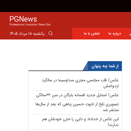
قتل حمیدرضا رجب‌زاده؛ اتفاق وحشتناکی که به سرعت سیاسی شد
PGNews
Professional Analytical News Site
یکشنبه 18 مرداد 1405
درباره ما
تماس با ما
از شما چه پنهان
عکس/ قاب مجلسی مجری صداوسیما در سالگرد
ازدواجش
عکس/ استایل جدید افسانه بایگان در سن ۶۴سالگی
تصویری تلخ از تابوت حسین پناهی که بعد از سال‌ها
منتشر شد
این عکس از خداداد و دایی را حتی خودشان هم
ندارند!