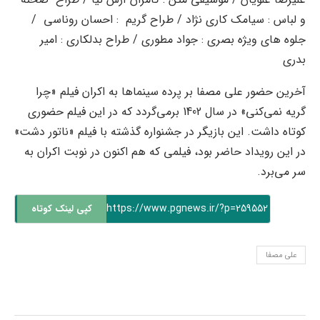
و لباس : سیامک کاری نژاد / طراح گریم : احسان روناسی /
جلوه های ویژه بصری : جواد مطوری / طراح بدلکاری : امیر
بدری
آخرین حضور علی مصفا بر پرده سینماها به اکران فیلم «چرا
گریه نمی‌کنی» در سال 1402 برمی‌گردد که در این فیلم حضوری
کوتاه داشت. این بازیگر در جشنواره گذشته با فیلم «ناتور دشت»
در این رویداد حاضر بود، فیلمی که هم اکنون در نوبت اکران به
سر می‌برد.
https://www.pgnews.ir/?p=259552
کپی لینک کوتاه
علی مصفا