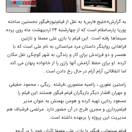
به گزارش«خلیج فارس» به نقل از فیلم‌نیوز؛فیگور نخستین ساخته
پوریا پارسا‌مقام است که از چهارشنبه ۲۴ اردیبهشت ماه روی پرده
سینماها رفته است. این فیلم با بازی علی مصفا و نازنین
فراهانی روایتگر داستان مرد میانسالی به نام علی است که با
همسر و دو فرزندش برای کار و زندگی به شهر کوچکی نقل مکان
کرده. او‌ برای حفظ آرامش آنها رازی را از خانواده پنهان می کند
اما اتفاقاتی آرام آرام در حال رخ دادن است…
راستین غفوری ، راضیه منصوری ،فرشته ریگی ، محمود حقیقی
و مهران افشار دیگر بازیگران فیلم فیگور هستند.این فیلم را
مسعود ردایی تهیه کرده و هومن بهمنش به عنوان مدیر
فیلمپرداری و مجری طرح در آن حضور دارد. مرتضی فرشباف هم
مدیریت این پروژه را برعهده داشته است.
فیلم سینمایی فیگور با بازی علی مصفا اکران خود را در گروه