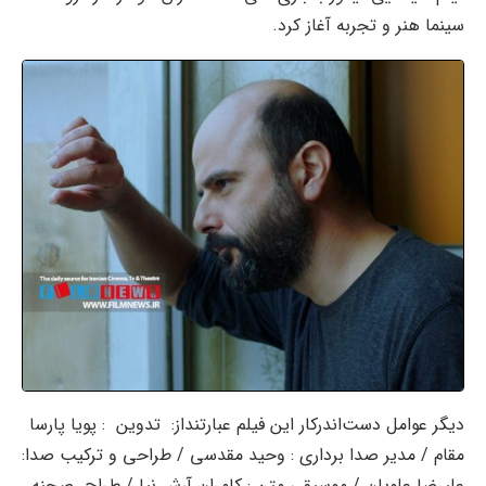
سینما هنر و تجربه آغاز کرد.
دیگر عوامل دست‌اندرکار این فیلم عبارتنداز: تدوین : پویا پارسا
مقام / مدیر صدا برداری : وحید مقدسی / طراحی و ترکیب صدا:
علیرضا علویان / موسیقی متن : کامران آرش نیا / طراح صحنه