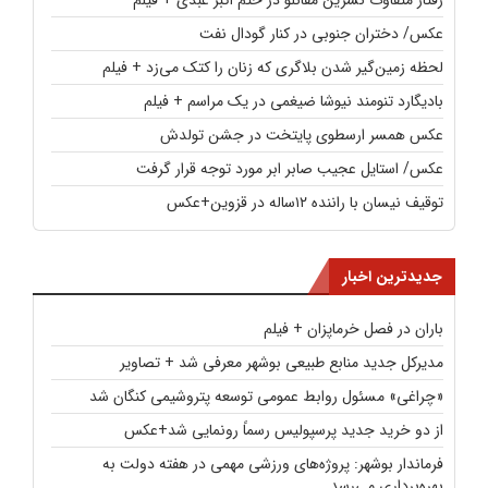
رفتار متفاوت نسرین مقانلو در ختم اکبر عبدی + فیلم
عکس/ دختران جنوبی در کنار گودال نفت
لحظه زمین‌گیر شدن بلاگری که زنان را کتک می‌زد + فیلم
بادیگارد تنومند نیوشا ضیغمی در یک مراسم + فیلم
عکس همسر ارسطوی پایتخت در جشن تولدش
عکس/ استایل عجیب صابر ابر مورد توجه قرار گرفت
توقیف نیسان با راننده ۱۲ساله در قزوین+عکس
جدیدترین اخبار
باران در فصل خرماپزان + فیلم
مدیرکل جدید منابع طبیعی بوشهر معرفی شد + تصاویر
«چراغی» مسئول روابط عمومی توسعه پتروشیمی کنگان شد
از دو خرید جدید پرسپولیس رسماً رونمایی شد+عکس
فرماندار بوشهر: پروژه‌های ورزشی مهمی در هفته دولت به
بهره‌برداری می‌رسد