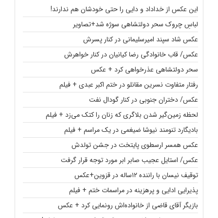
این عکس از خداداد و دایی را حتی خودشان هم ندارند!
لباسِ چروک سحر دولتشاهی سوژه شد+تصاویر
عکس شاد سپند امیرسلیمانی در کنار پسرش
عکس/ قاب خانوادگی رضا کیانیان در کنار خواهرش
سحر دولتشاهی عذرخواهی کرد + عکس
رفتار متفاوت نسرین مقانلو در ختم اکبر عبدی + فیلم
عکس/ دختران جنوبی در کنار گودال نفت
لحظه زمین‌گیر شدن بلاگری که زنان را کتک می‌زد + فیلم
بادیگارد تنومند نیوشا ضیغمی در یک مراسم + فیلم
عکس همسر ارسطوی پایتخت در جشن تولدش
عکس/ استایل عجیب صابر ابر مورد توجه قرار گرفت
توقیف نیسان با راننده ۱۲ساله در قزوین+عکس
پذیرایی ادایی و پرهزینه در مراسمات ختم + فیلم
بازیگر آقای قاضی از خانواده‌اش رونمایی کرد + عکس