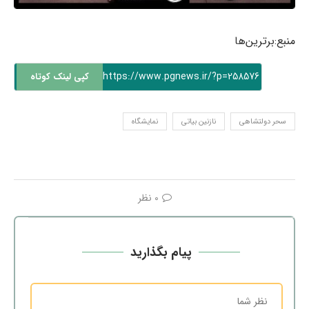
منبع:برترین‌ها
https://www.pgnews.ir/?p=258576
کپی لینک کوتاه
سحر دولتشاهی
نازنین بیاتی
نمایشگاه
0 نظر
پیام بگذارید