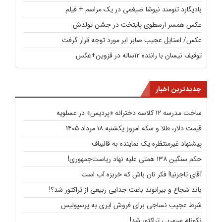
بادیگارد تنومند نیوشا ضیغمی در یک مراسم + فیلم
عکس همسر ارسطوی پایتخت در جشن تولدش
عکس/ استایل عجیب صابر ابر مورد توجه قرار گرفت
توقیف نیسان با راننده ۱۲ساله در قزوین+عکس
جدیدترین اخبار
ساخت مدرسه ۱۲ کلاسه دخترانه «پردیس» در عسلویه
قیمت دلار، طلا و سکه امروز یکشنبه ۱۸ مرداد ۱۴۰۵
پیشنهاد غیرمنتظره یک نماینده به قالیباف
حکم سنگین ۱۳۸ همتی علیه نهاد ریاست‌جمهوری!
آقای تاجرنیا! فکر نان باش که خربزه آب است
باند شجاع و بیرانوند باعث جدایی ربیعی از تراکتور شد؟!
شرط عجیب نساجی برای فروش ایری به پرسپولیس
نکونام سرمربی تراکتور شد!