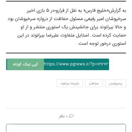
به گزارش«خلیج فارس» به نقل از فرارو؛در ۵ بازی اخیر
سرخپوشان امیر رفیعی مسئول حفاظت از دروازه سرخپوشان بود
و حالا بیرانوند برای جانشینش یک استوری منتشر و از او
حمایت کرده است. استایل متفاوت علیرضا بیرانوند در این
استوری درخور توجه است.
https://www.pgnews.ir/?p=121272
کپی لینک کوتاه
پرسپولیس
سپاهان
علیرضا بیرانوند
0 نظر