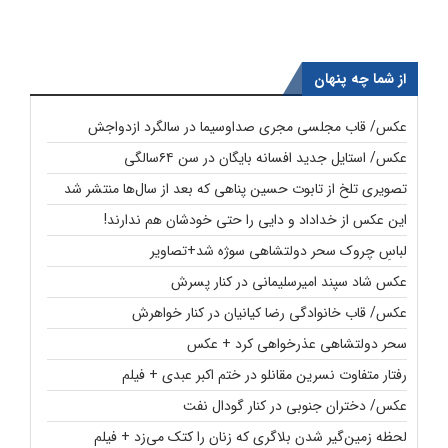
از شما چه پنهان
عکس/ قاب مجلسی مجری صداوسیما در سالگرد ازدواجش
عکس/ استایل جدید افسانه بایگان در سن ۶۴سالگی
تصویری تلخ از تابوت حسین پناهی که بعد از سال‌ها منتشر شد
این عکس از خداداد و دایی را حتی خودشان هم ندارند!
لباسِ چروک سحر دولتشاهی سوژه شد+تصاویر
عکس شاد سپند امیرسلیمانی در کنار پسرش
عکس/ قاب خانوادگی رضا کیانیان در کنار خواهرش
سحر دولتشاهی عذرخواهی کرد + عکس
رفتار متفاوت نسرین مقانلو در ختم اکبر عبدی + فیلم
عکس/ دختران جنوبی در کنار گودال نفت
لحظه زمین‌گیر شدن بلاگری که زنان را کتک می‌زد + فیلم