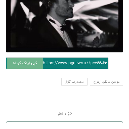
https://www.pgnews.ir/?p=266063
کپی لینک کوتاه
دومین سالگرد ازدواج
محمدرضا گلزار
0 نظر