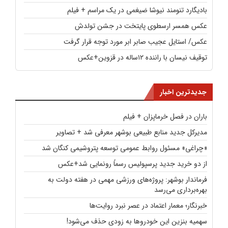
بادیگارد تنومند نیوشا ضیغمی در یک مراسم + فیلم
عکس همسر ارسطوی پایتخت در جشن تولدش
عکس/ استایل عجیب صابر ابر مورد توجه قرار گرفت
توقیف نیسان با راننده ۱۲ساله در قزوین+عکس
جدیدترین اخبار
باران در فصل خرماپزان + فیلم
مدیرکل جدید منابع طبیعی بوشهر معرفی شد + تصاویر
«چراغی» مسئول روابط عمومی توسعه پتروشیمی کنگان شد
از دو خرید جدید پرسپولیس رسماً رونمایی شد+عکس
فرماندار بوشهر: پروژه‌های ورزشی مهمی در هفته دولت به
بهره‌برداری می‌رسد
خبرنگار؛ معمار اعتماد در عصر نبرد روایت‌ها
سهمیه بنزین این خودروها به زودی حذف می‌شود!