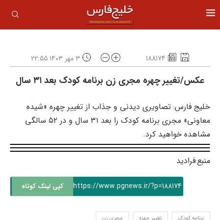
188174
۳ مهر ۱۴۰۳ ۲۲:۵۵
عکس/تغییر چهره مجری زن برنامه کودک بعد ۳۱ سال
خلیج فارس: تصاویری دیدنی و جذاب از تغییر چهره «شیده
معاونی» مجری برنامه کودک را بعد ۳۱ سال و در ۵۲ سالگی
مشاهده خواهید کرد.
منبع:فرادید
https://www.pgnews.ir/?p=188174
کپی لینک کوتاه
برنامه کودک
تغییر چهره
مجری زن