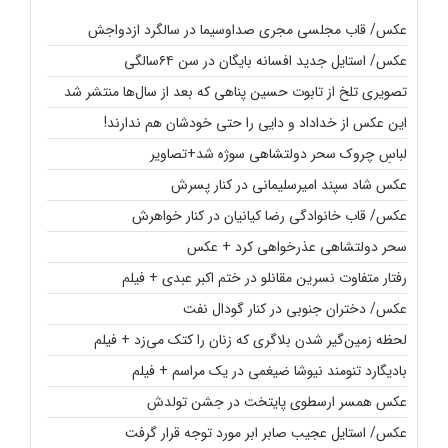
عکس/ قاب مجلسی مجری صداوسیما در سالگرد ازدواجش
عکس/ استایل جدید افسانه بایگان در سن ۶۴سالگی
تصویری تلخ از تابوت حسین پناهی که بعد از سال‌ها منتشر شد
این عکس از خداداد و دایی را حتی خودشان هم ندارند!
لباسِ چروک سحر دولتشاهی سوژه شد+تصاویر
عکس شاد سپند امیرسلیمانی در کنار پسرش
عکس/ قاب خانوادگی رضا کیانیان در کنار خواهرش
سحر دولتشاهی عذرخواهی کرد + عکس
رفتار متفاوت نسرین مقانلو در ختم اکبر عبدی + فیلم
عکس/ دختران جنوبی در کنار گودال نفت
لحظه زمین‌گیر شدن بلاگری که زنان را کتک می‌زد + فیلم
بادیگارد تنومند نیوشا ضیغمی در یک مراسم + فیلم
عکس همسر ارسطوی پایتخت در جشن تولدش
عکس/ استایل عجیب صابر ابر مورد توجه قرار گرفت