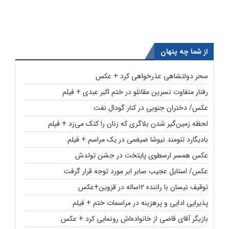
از شما چه پنهان
سحر دولتشاهی عذرخواهی کرد + عکس
رفتار متفاوت نسرین مقانلو در ختم اکبر عبدی + فیلم
عکس/ دختران جنوبی در کنار گودال نفت
لحظه زمین‌گیر شدن بلاگری که زنان را کتک می‌زد + فیلم
بادیگارد تنومند نیوشا ضیغمی در یک مراسم + فیلم
عکس همسر ارسطوی پایتخت در جشن تولدش
عکس/ استایل عجیب صابر ابر مورد توجه قرار گرفت
توقیف نیسان با راننده ۱۲ساله در قزوین+عکس
پذیرایی ادایی و پرهزینه در مراسمات ختم + فیلم
بازیگر آقای قاضی از خانواده‌اش رونمایی کرد + عکس