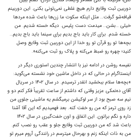
دوربین ثبت وقایع دارم هیچ غلطی نمی‌تونی بکنی. این دوربینم
قیافه‌شو گرفت… مثل اینکه سکوت ما زن‌ها باعث شده مردها
خیلی …بشن… میدمت دست پلیس. دیگه خسته شدیم. من
خسته شدم. برای کار باید باج بدیم برای سینما باید باج بدیم…
بچه‌ها تو رو قرآن تو رو خدا از این دوربین ثبت وقایع وصل
کنید؛ چهره رو ضبط می‌کنه و پلاک رو ثبت می‌کنه».
نفیسه روشن در ادامه نیز با انتشار چندین استوری دیگر در
اینستاگرام در حالی که در داخل ماشین خود نشسته می‌گوید:
«بچه‌ها سلام ببخشید انقدر ترسیدم. در سال ۱۴۰۲ در سریال
آقای ده‌نمکی عزیز وقتی که داشتم از ساعت تقریباً فکر کنم دو و
نیم سه صبح بود از سر لوکیشن برمیگشم یه ماشینی جلوی من
زد روی ترمز که من رو خفت کنه. بعد فهمیدیم که این آقا آشنا
داره و نگم براتون. این اتفاق و اون خفت‌گیری در سال ۱۴۰۲
باعث شد که من دوربین ثبت وقایع جلو و عقب رو نصب کنم.
من به ذات اینکه زنم و بهرحال میترسم در رانندگی آروم میرم تو