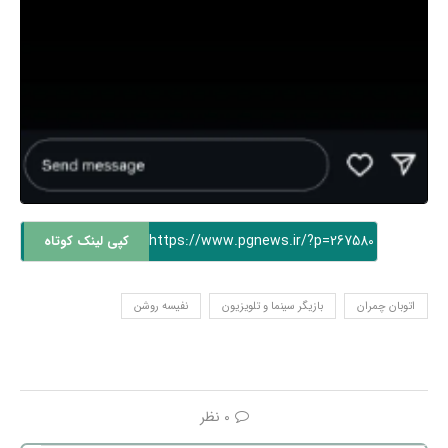
https://www.pgnews.ir/?p=267580
کپی لینک کوتاه
اتوبان چمران
بازیگر سینما و تلویزیون
نفیسه روشن
0 نظر