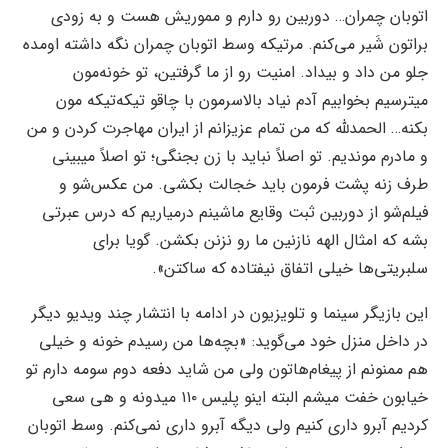
اتوبان چمران… دوربین رو دارم و مموریش هست و به زودی
براتون شَیر می‌کنم. مرتیکه وسط اتوبان چمران نگه داشته اومده
جلو من داد و بیداد. امنیت رو از ما گرفتین، تو خونه‌مون
میترسیم بخوابیم آدم نیاد بالاسرمون با چاقو تیکه‌تیکه مون
بکنه… الحمدلله که من تمام عزیزانم از ایران مهاجرت کردن و من
و مادرم موندیم. تو اصلاً نباید با زن بجنگی؛ تو اصلاً میبینی
طرف زنه پشت فرمون باید خجالت بکشی. من عکس‌شو و
فیلم‌شو از دوربین ثبت وقایع ماشینم درمیاریم که درس عبرتی
بشه که امثال الهه نازنین ما رو نزنن بکشن. گویا برای
سلبریتی‌ها خیلی اتفاق نیفتاده که ساکتن».
این بازیگر سینما و تلویزیون در ادامه با انتشار چند ویدیو دیگر
در داخل منزل خود می‌گوید: «بچه‌ها من رسیدم خونه و خیلی
هم ممنونم از پیغام‌هاتون ولی من شاید دفعه دوم سومه دارم تو
خیابون خفت میشم البته اینو پلیس ۱۱۰ میدونه و هی سعی
کردیم آبرو داری کنیم ولی دیگه آبرو داری نمی‌کنم. وسط اتوبان