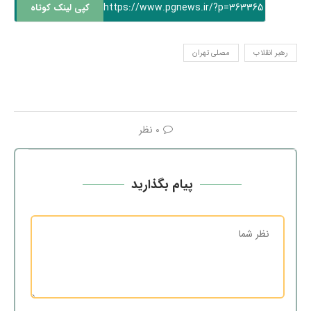
https://www.pgnews.ir/?p=363365
کپی لینک کوتاه
رهبر انقلاب
مصلی تهران
0 نظر
پیام بگذارید