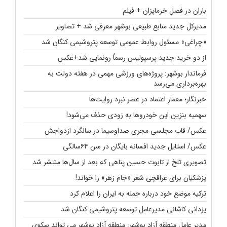
باران در فصل خرماپزان + فیلم
مدیرکل جدید منابع طبیعی بوشهر معرفی شد + تصاویر
«چراغی» مسئول روابط عمومی توسعه پتروشیمی کنگان شد
از دو خرید جدید پرسپولیس رسماً رونمایی شد+عکس
فرماندار بوشهر: پروژه‌های ورزشی مهمی در هفته دولت به
بهره‌برداری می‌رسد
خبرنگار؛ معمار اعتماد در عصر نبرد روایت‌ها
سهمیه بنزین این خودروها به زودی حذف می‌شود!
عکس/ قاب مجلسی مجری صداوسیما در سالگرد ازدواجش
عکس/ استایل جدید افسانه بایگان در سن ۶۴سالگی
تصویری تلخ از تابوت حسین پناهی که بعد از سال‌ها منتشر شد
پزشکیان برای عراقچی شعر «جام زهر» را خواند!
ترکیه موضع خود درباره حمله به ایران را اعلام کرد
یزدانی کاشانی مدیرعامل توسعه پتروشیمی کنگان شد
مدیر عامل منطقه آزاد بوشهر: منطقه آزاد بوشهر می تواند سکوی