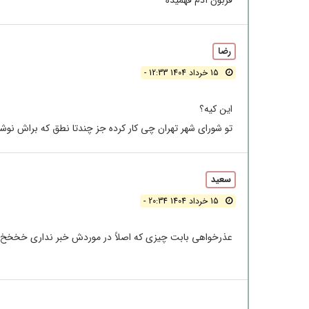
قربون آدم فهمیده
رضا
15 خرداد 1404 12:33 -
این کیه؟
تو شورای شهر تهران چی کار کرده جز چندتا نطق که براش نوشتن
سعید
15 خرداد 1404 20:34 -
عذرخواهی بابت چیزی که اصلاً در موردش خبر نداری خخخخ