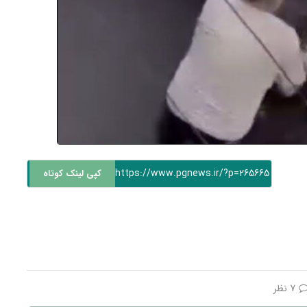
https://www.pgnews.ir/?p=265665
کپی لینک کوتاه
7 نظر