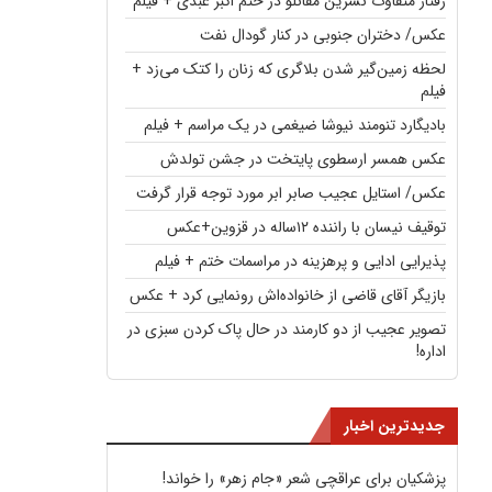
رفتار متفاوت نسرین مقانلو در ختم اکبر عبدی + فیلم
عکس/ دختران جنوبی در کنار گودال نفت
لحظه زمین‌گیر شدن بلاگری که زنان را کتک می‌زد +
فیلم
بادیگارد تنومند نیوشا ضیغمی در یک مراسم + فیلم
عکس همسر ارسطوی پایتخت در جشن تولدش
عکس/ استایل عجیب صابر ابر مورد توجه قرار گرفت
توقیف نیسان با راننده ۱۲ساله در قزوین+عکس
پذیرایی ادایی و پرهزینه در مراسمات ختم + فیلم
بازیگر آقای قاضی از خانواده‌اش رونمایی کرد + عکس
تصویر عجیب از دو کارمند در حال پاک کردن سبزی در
اداره!
جدیدترین اخبار
پزشکیان برای عراقچی شعر «جام زهر» را خواند!