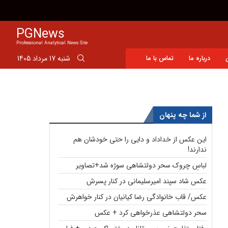
مدیر عامل منطقه آزاد بوشهر: منطقه آزاد بوشهر می تواند سکوی نوی
PGNews
Professional Analytical News Site
شنبه 17 مرداد 1405
درباره ما
تماس با ما
از شما چه پنهان
این عکس از خداداد و دایی را حتی خودشان هم
ندارند!
لباسِ چروک سحر دولتشاهی سوژه شد+تصاویر
عکس شاد سپند امیرسلیمانی در کنار پسرش
عکس/ قاب خانوادگی رضا کیانیان در کنار خواهرش
سحر دولتشاهی عذرخواهی کرد + عکس