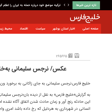
تازه ترین خبرها
ترکیه موضع خود درباره حمله به ایران را اعلام کر
صفحه اصلی
اخبار استان بوشهر
سیاست
اقتصاد
محیط زی
265665
عکس/ نرجس سلیمانی به‌خا
خلیج فارس:نرجس سلیمانی به جای زاکانی به برخورد ون 
به گزارش«خلیج فارس» به نقل از دیده بان؛نرجس سلیمانی
این حادثه رنج آور و زمان حادث شدن اتفاق آگاه نشده ام
انسانی در شهرداری به هردلیل که رخ داده باشد امری وا