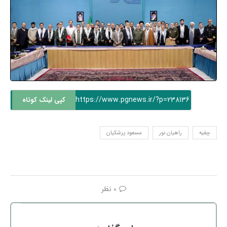
https://www.pgnews.ir/?p=238136
کپی لینک کوتاه
چفیه
راهیان نور
مسعود پزشکیان
0 نظر