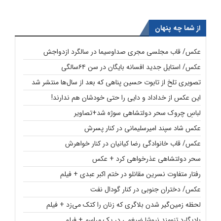
از شما چه پنهان
عکس/ قاب مجلسی مجری صداوسیما در سالگرد ازدواجش
عکس/ استایل جدید افسانه بایگان در سن ۶۴سالگی
تصویری تلخ از تابوت حسین پناهی که بعد از سال‌ها منتشر شد
این عکس از خداداد و دایی را حتی خودشان هم ندارند!
لباسِ چروک سحر دولتشاهی سوژه شد+تصاویر
عکس شاد سپند امیرسلیمانی در کنار پسرش
عکس/ قاب خانوادگی رضا کیانیان در کنار خواهرش
سحر دولتشاهی عذرخواهی کرد + عکس
رفتار متفاوت نسرین مقانلو در ختم اکبر عبدی + فیلم
عکس/ دختران جنوبی در کنار گودال نفت
لحظه زمین‌گیر شدن بلاگری که زنان را کتک می‌زد + فیلم
بادیگارد تنومند نیوشا ضیغمی در یک مراسم + فیلم