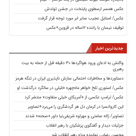
عکس همسر ارسطوی پایتخت در جشن تولدش
عکس/ استایل عجیب صابر ابر مورد توجه قرار گرفت
توقیف نیسان با راننده ۱۲ساله در قزوین+عکس
جدیدترین اخبار
واکنش به ادعای ورود هواگردها ۳۰ دقیقه قبل از حمله به بیت
رهبری
دستاوردها و مخاطرات احتمالی سازش ناپذیری ایران در تنگه هرمز
عکس/ استوری تلخ خواهر ماه‌چهره خلیلی در سالگرد درگذشت او
عکس/ ترامپ عکسی از «آمریکای خیلی متفاوت» منتشر کرد
این کاروانسرا در کرمان دل هر گردشگری را می‌برد+تصاویر
تصاویر/ ژاله صامتی و مهراوه شریفی‌نیا داور «صحنه» شدند
جزئیات دیدار و گفتگوی پزشکیان با رهبر انقلاب
محسن رضایی نماینده ویژه رهبر انقلاب شد