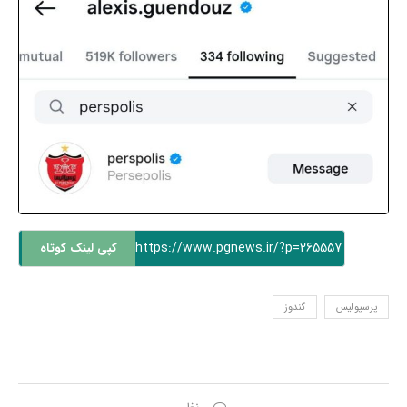
https://www.pgnews.ir/?p=265557
کپی لینک کوتاه
پرسپولیس
گندوز