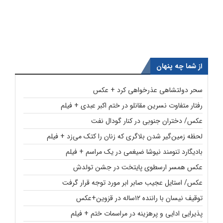
از شما چه پنهان
سحر دولتشاهی عذرخواهی کرد + عکس
رفتار متفاوت نسرین مقانلو در ختم اکبر عبدی + فیلم
عکس/ دختران جنوبی در کنار گودال نفت
لحظه زمین‌گیر شدن بلاگری که زنان را کتک می‌زد + فیلم
بادیگارد تنومند نیوشا ضیغمی در یک مراسم + فیلم
عکس همسر ارسطوی پایتخت در جشن تولدش
عکس/ استایل عجیب صابر ابر مورد توجه قرار گرفت
توقیف نیسان با راننده ۱۲ساله در قزوین+عکس
پذیرایی ادایی و پرهزینه در مراسمات ختم + فیلم