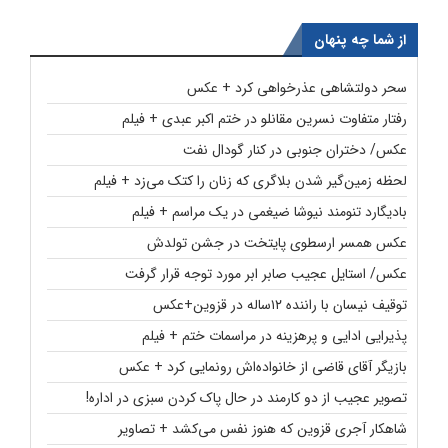
از شما چه پنهان
سحر دولتشاهی عذرخواهی کرد + عکس
رفتار متفاوت نسرین مقانلو در ختم اکبر عبدی + فیلم
عکس/ دختران جنوبی در کنار گودال نفت
لحظه زمین‌گیر شدن بلاگری که زنان را کتک می‌زد + فیلم
بادیگارد تنومند نیوشا ضیغمی در یک مراسم + فیلم
عکس همسر ارسطوی پایتخت در جشن تولدش
عکس/ استایل عجیب صابر ابر مورد توجه قرار گرفت
توقیف نیسان با راننده ۱۲ساله در قزوین+عکس
پذیرایی ادایی و پرهزینه در مراسمات ختم + فیلم
بازیگر آقای قاضی از خانواده‌اش رونمایی کرد + عکس
تصویر عجیب از دو کارمند در حال پاک کردن سبزی در اداره!
شاهکار آجری قزوین که هنوز نفس می‌کشد + تصاویر